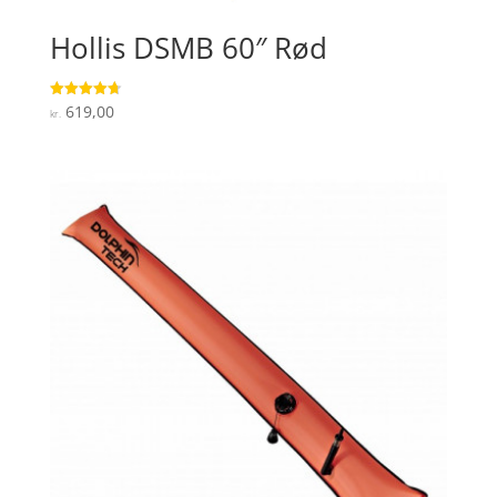
Hollis DSMB 60″ Rød
619,00
Vurderet
kr.
4.7
ud af 5