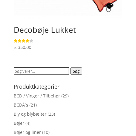
Decobøje Lukket
350,00
Vurderet
kr.
4.1
ud af 5
Søg
Søg
efter:
Produktkategorier
BCD / Vinger / Tilbehør
(29)
BCDÂ´s
(21)
Bly og blybælter
(23)
Bøjer
(4)
Bøjer og liner
(10)