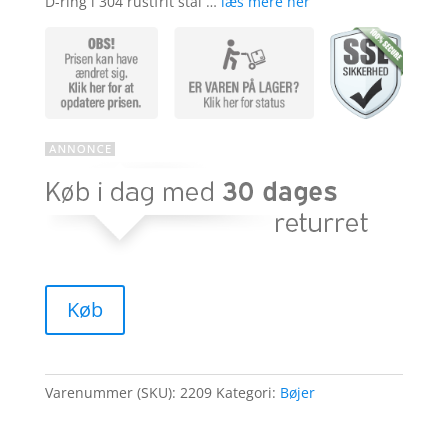
D-ring i 304 rustfrit stål …
læs mere her
Køb
Varenummer (SKU):
2209
Kategori:
Bøjer