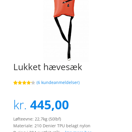
Lukket hævesæk
(
6
kundeanmeldelser)
Bedømt
22
som
4.2
ud af 5
kr.
445,00
baseret
på
kundebedø
mmelser
Løfteevne: 22,7kg (50lbf)
Materiale: 210 Denier TPU belagt nylon