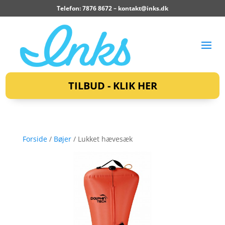
Telefon: 7876 8672 –
kontakt@inks.dk
TILBUD - KLIK HER
Forside
/
Bøjer
/ Lukket hævesæk