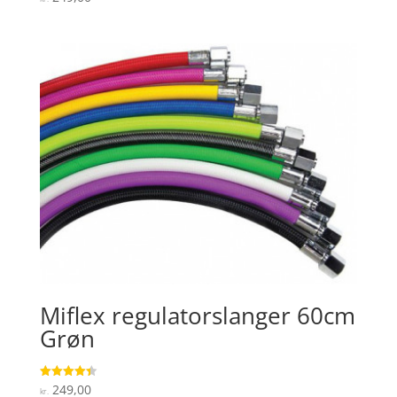
5
ud af 5
Miflex regulatorslanger 60cm
Grøn
249,00
Vurderet
kr.