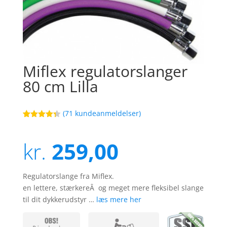
Miflex regulatorslanger
80 cm Lilla
(
71
kundeanmeldelser)
Bedømt
25
som
4.3
ud af 5
kr.
259,00
baseret
på
kundebedø
mmelser
Regulatorslange fra Miflex.
en lettere, stærkereÂ og meget mere fleksibel slange
til dit dykkerudstyr …
læs mere her