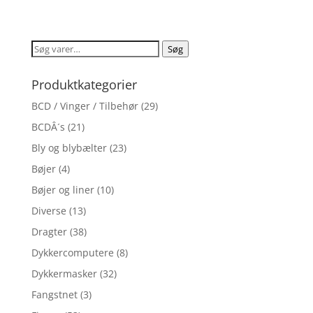
4.4
ud af 5
Søg
Søg
efter:
Produktkategorier
BCD / Vinger / Tilbehør
(29)
BCDÂ´s
(21)
Bly og blybælter
(23)
Bøjer
(4)
Bøjer og liner
(10)
Diverse
(13)
Dragter
(38)
Dykkercomputere
(8)
Dykkermasker
(32)
Fangstnet
(3)