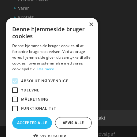
Varer
Kontakt
×
Denne hjemmeside bruger
cookies
Denne hjemmeside bruger cookies til at
inks
forbedre brugeroplevelsen. Ved at bruge
vores hjemmeside giver du samtykke til alle
Tlf: 7876 8672
cookies i overensstemmelse med vores
Mail:
info@inks.dk
cookiepolitik.
Læs mere
ABSOLUT NØDVENDIGE
YDEEVNE
MÅLRETNING
FUNKTIONALITET
Cookie- og privatlivspolitik
Kontakt
ACCEPTER ALLE
AFVIS ALLE
Denne hjemmeside samler et bredt udvalg af
VIS DETALJER