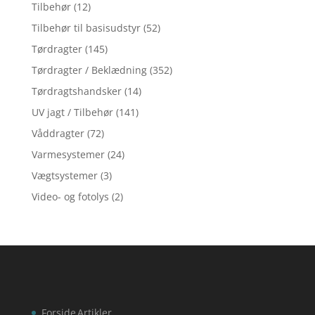
Tilbehør
(12)
Tilbehør til basisudstyr
(52)
Tørdragter
(145)
Tørdragter / Beklædning
(352)
Tørdragtshandsker
(14)
UV jagt / Tilbehør
(141)
Våddragter
(72)
Varmesystemer
(24)
Vægtsystemer
(3)
Video- og fotolys
(2)
Forside
Artikler