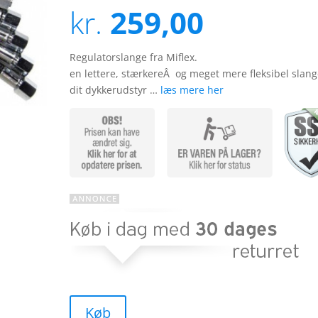
ud af 5
kr.
259,00
baseret
på
kundebed
ømmels
er
Regulatorslange fra Miflex.
en lettere, stærkereÂ og meget mere fleksibel slange
dit dykkerudstyr …
læs mere her
Køb