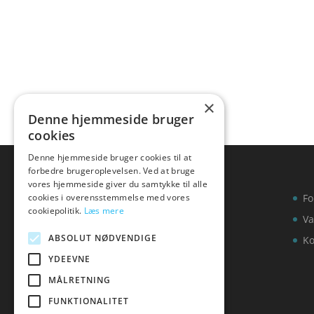
4
4.9
ud af 5
ud af
×
Denne hjemmeside bruger
cookies
Denne hjemmeside bruger cookies til at
forbedre brugeroplevelsen. Ved at bruge
vores hjemmeside giver du samtykke til alle
cookies i overensstemmelse med vores
Fo
cookiepolitik.
Læs mere
Va
ABSOLUT NØDVENDIGE
Ko
YDEEVNE
MÅLRETNING
FUNKTIONALITET