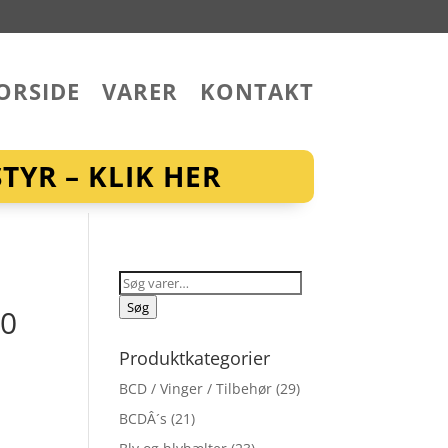
ORSIDE
VARER
KONTAKT
YR – KLIK HER
Søg
efter:
Søg
80
Produktkategorier
BCD / Vinger / Tilbehør
(29)
BCDÂ´s
(21)