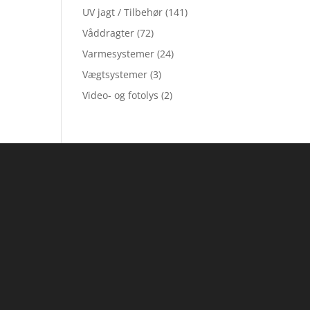
UV jagt / Tilbehør
(141)
Våddragter
(72)
Varmesystemer
(24)
Vægtsystemer
(3)
Video- og fotolys
(2)