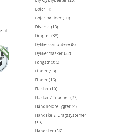
Bly og blybælter
(23)
Bøjer
(4)
Bøjer og liner
(10)
Diverse
(13)
 til
Dragter
(38)
Dykkercomputere
(8)
Dykkermasker
(32)
Fangstnet
(3)
Finner
(53)
Finner
(16)
Flasker
(10)
Flasker / Tilbehør
(27)
Håndholdte lygter
(4)
Handske & Dragtsystemer
(13)
Handsker
(56)