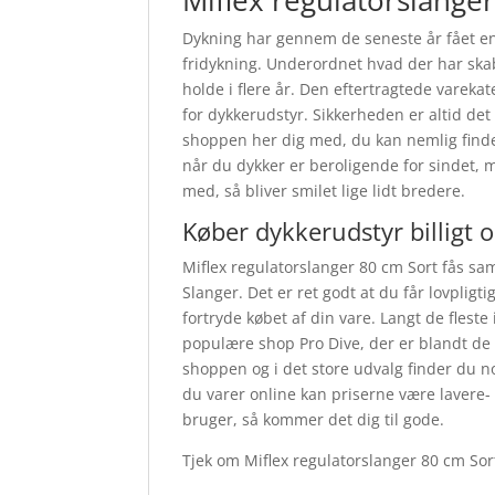
Miflex regulatorslanger
Dykning har gennem de seneste år fået en
fridykning. Underordnet hvad der har skabt
holde i flere år. Den eftertragtede varekat
for dykkerudstyr. Sikkerheden er altid det
shoppen her dig med, du kan nemlig finde d
når du dykker er beroligende for sindet, 
med, så bliver smilet lige lidt bredere.
Køber dykkerudstyr billigt 
Miflex regulatorslanger 80 cm Sort fås s
Slanger. Det er ret godt at du får lovpligt
fortryde købet af din vare. Langt de flest
populære shop Pro Dive, der er blandt de
shoppen og i det store udvalg finder du no
du varer online kan priserne være lavere
bruger, så kommer det dig til gode.
Tjek om Miflex regulatorslanger 80 cm Sor