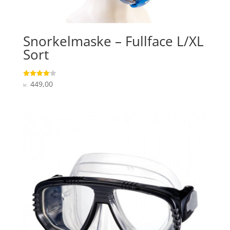
Snorkelmaske – Fullface L/XL
Sort
449,00
Vurderet
kr.
4.1
ud af 5