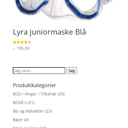
Lyra juniormaske Blå
195,00
Vurderet
kr.
3.9
ud af 5
Søg
Søg
efter:
Produktkategorier
BCD / Vinger / Tilbehør
(29)
BCDÂ´s
(21)
Bly og blybælter
(23)
Bøjer
(4)