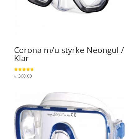
Corona m/u styrke Neongul /
Klar
360,00
Vurderet
kr.
4.7
ud af 5