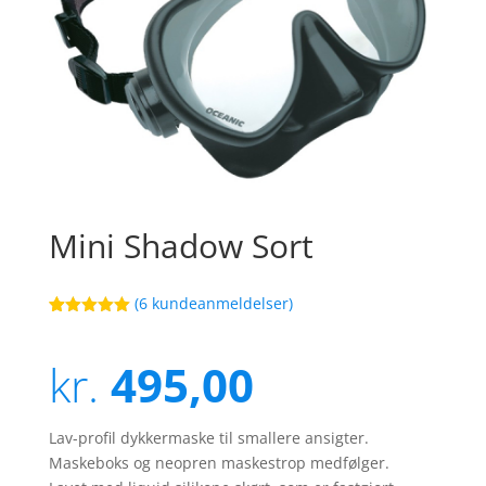
Mini Shadow Sort
(
6
kundeanmeldelser)
Bedømt
29
som
5
ud
af 5
kr.
495,00
baseret på
kundebedøm
melser
Lav-profil dykkermaske til smallere ansigter.
Maskeboks og neopren maskestrop medfølger.