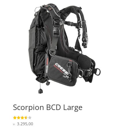
Scorpion BCD Large
3.295,00
Vurderet
kr.
3.6