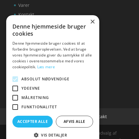
Varer
Kontakt
×
Denne hjemmeside bruger
cookies
Denne hjemmeside bruger cookies til at
inks
forbedre brugeroplevelsen. Ved at bruge
vores hjemmeside giver du samtykke til alle
Tlf: 7876 8672
cookies i overensstemmelse med vores
Mail:
info@inks.dk
cookiepolitik.
Læs mere
ABSOLUT NØDVENDIGE
YDEEVNE
MÅLRETNING
FUNKTIONALITET
Cookie- og privatlivspolitik
Kontakt
ACCEPTER ALLE
AFVIS ALLE
Denne hjemmeside samler et bredt udvalg af
VIS DETALJER