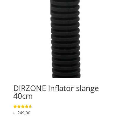
DIRZONE Inflator slange
40cm
249,00
Vurderet
kr.
4.6
ud af 5