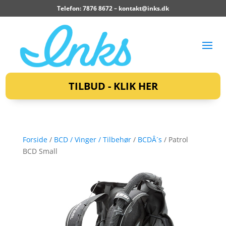
Telefon: 7876 8672 –
kontakt@inks.dk
TILBUD - KLIK HER
Forside
/
BCD / Vinger / Tilbehør
/
BCDÂ´s
/ Patrol
BCD Small