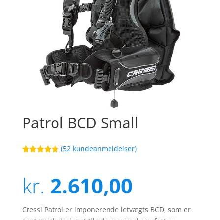
Patrol BCD Small
(
52
kundeanmeldelser)
Bedømt
68
som
4.8
ud af 5
kr.
2.610,00
baseret på
kundebedøm
melser
Cressi Patrol er imponerende letvægts BCD, som er