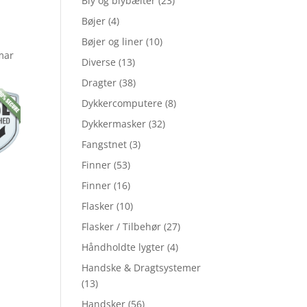
Bly og blybælter
(23)
Bøjer
(4)
Bøjer og liner
(10)
mar
Diverse
(13)
Dragter
(38)
Dykkercomputere
(8)
Dykkermasker
(32)
Fangstnet
(3)
Finner
(53)
Finner
(16)
Flasker
(10)
Flasker / Tilbehør
(27)
Håndholdte lygter
(4)
Handske & Dragtsystemer
(13)
Handsker
(56)