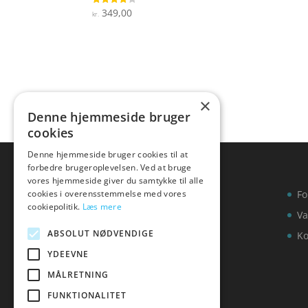
4.7
ud af
349,00
Vurderet
kr.
3.9
ud af 5
×
Denne hjemmeside bruger
cookies
Denne hjemmeside bruger cookies til at
forbedre brugeroplevelsen. Ved at bruge
vores hjemmeside giver du samtykke til alle
cookies i overensstemmelse med vores
Fo
cookiepolitik.
Læs mere
Va
ABSOLUT NØDVENDIGE
Ko
YDEEVNE
MÅLRETNING
FUNKTIONALITET