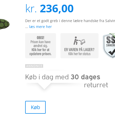
3.6
ud
kr.
236,00
af 5
baseret
på
kundebed
ømmels
Der er et godt greb i denne lækre handske fra Salvi
er
…
læs mere her
Køb