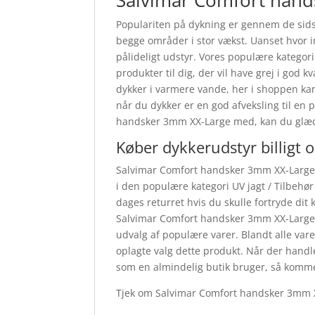
Salvimar Comfort hand
Populariten på dykning er gennem de sidst
begge områder i stor vækst. Uanset hvor i
pålideligt udstyr. Vores populære kategori
produkter til dig, der vil have grej i god k
dykker i varmere vande, her i shoppen kan
når du dykker er en god afveksling til en
handsker 3mm XX-Large med, kan du glæde 
Køber dykkerudstyr billigt 
Salvimar Comfort handsker 3mm XX-Large 
i den populære kategori UV jagt / Tilbehør 
dages returret hvis du skulle fortryde dit
Salvimar Comfort handsker 3mm XX-Large f
udvalg af populære varer. Blandt alle var
oplagte valg dette produkt. Når der han
som en almindelig butik bruger, så kommer
Tjek om Salvimar Comfort handsker 3mm X