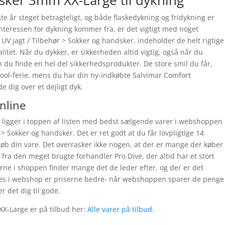
sker 3mm XX-Large til dykning
e år steget betragteligt, og både flaskedykning og fridykning er
nteressen for dykning kommer fra, er det vigtigt med noget
 UV jagt / Tilbehør > Sokker og handsker, indeholder de helt rigtige
valitet. Når du dykker, er sikkerheden altid vigtig, også når du
 du finde en hel del sikkerhedsprodukter. De store smil du får,
 pool-ferie, mens du har din ny-indkøbte Salvimar Comfort
dig over et dejligt dyk.
online
ligger i toppen af listen med bedst sælgende varer i webshoppen
> Sokker og handsker. Det er ret godt at du får lovpligtige 14
 køb din vare. Det overrasker ikke nogen, at der er mange der køber
ra den meget brugte forhandler Pro Dive, der altid har et stort
erne i shoppen finder mange det de leder efter, og der er det
dles i webshop er priserne bedre- når webshoppen sparer de penge
 det dig til gode.
X-Large er på tilbud her:
Alle varer på tilbud
.