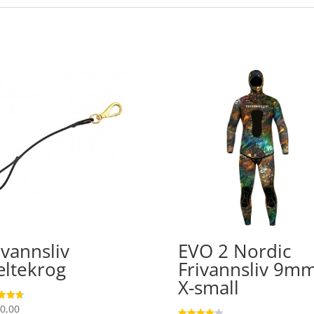
ivannsliv
EVO 2 Nordic
ltekrog
Frivannsliv 9m
X-small
0,00
ret