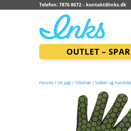
Telefon: 7876 8672 –
kontakt@inks.dk
OUTLET – SPA
Forside
/
UV jagt / Tilbehør
/
Sokker og handsk