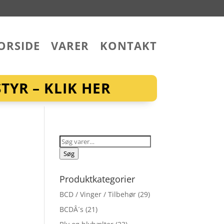
ORSIDE
VARER
KONTAKT
YR – KLIK HER
Søg
efter:
Søg
Produktkategorier
BCD / Vinger / Tilbehør
(29)
BCDÂ´s
(21)