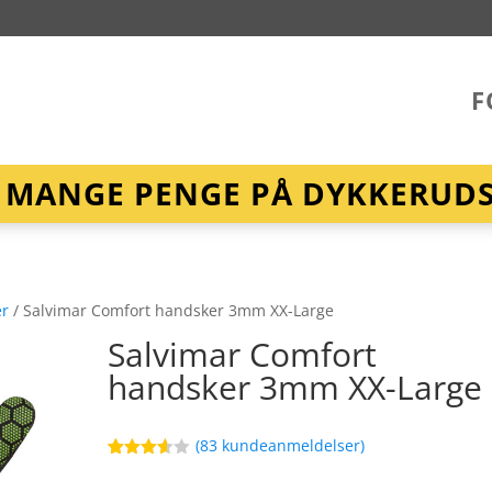
F
R MANGE PENGE PÅ DYKKERUDST
er
/ Salvimar Comfort handsker 3mm XX-Large
Salvimar Comfort
handsker 3mm XX-Large
(
83
kundeanmeldelser)
Bedømt
22
som