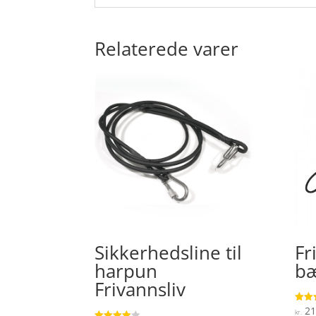
Relaterede varer
Sikkerhedsline til
Fr
harpun
bæ
Frivannsliv
21
Vurde
kr.