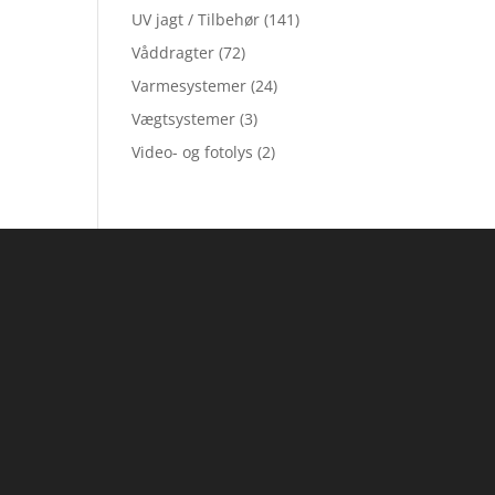
UV jagt / Tilbehør
(141)
Våddragter
(72)
Varmesystemer
(24)
Vægtsystemer
(3)
Video- og fotolys
(2)