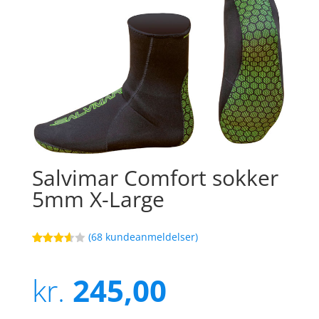
Salvimar Comfort sokker
5mm X-Large
(
68
kundeanmeldelser)
Bedømt
100
som
3.6
ud
kr.
245,00
af 5
baseret
på
kundebed