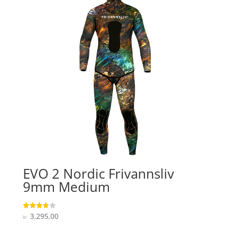
EVO 2 Nordic Frivannsliv
9mm Medium
3.295,00
Vurderet
kr.
3.7
ud af 5