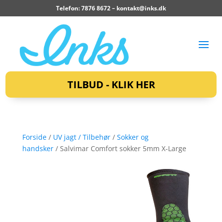
Telefon: 7876 8672 –
kontakt@inks.dk
TILBUD - KLIK HER
Forside
/
UV jagt / Tilbehør
/
Sokker og
handsker
/ Salvimar Comfort sokker 5mm X-Large