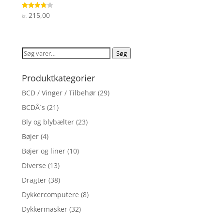
215,00
Vurderet
kr.
3.8
ud af 5
Søg
Søg
efter:
Produktkategorier
BCD / Vinger / Tilbehør
(29)
BCDÂ´s
(21)
Bly og blybælter
(23)
Bøjer
(4)
Bøjer og liner
(10)
Diverse
(13)
Dragter
(38)
Dykkercomputere
(8)
Dykkermasker
(32)