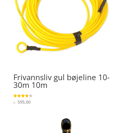
Frivannsliv gul bøjeline 10-
30m 10m
595,00
Vurderet
kr.
4.1
ud af 5