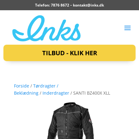
Telefon: 7876 8672 –
kontakt@inks.dk
TILBUD - KLIK HER
Forside
/
Tørdragter /
Beklædning
/
Inderdragter
/ SANTI BZ400X XLL