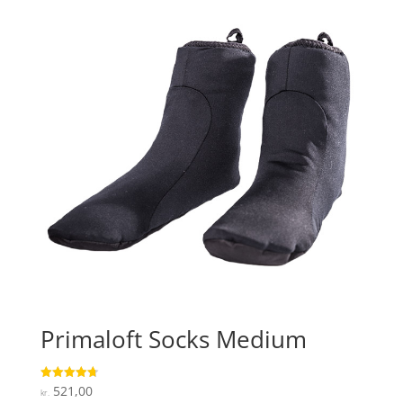
Primaloft Socks Medium
521,00
Vurderet
kr.
4.7