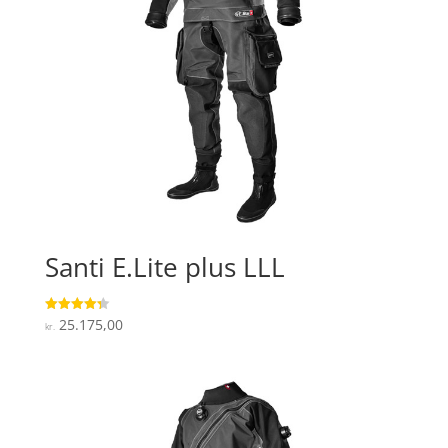
Santi E.Lite plus LLL
25.175,00
Vurderet
kr.
4.3
ud af 5