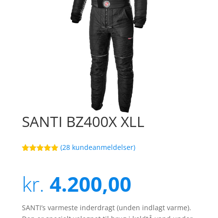
SANTI BZ400X XLL
(
28
kundeanmeldelser)
Bedømt
4
som
5
ud
af 5
kr.
4.200,00
baseret på
kundebedøm
melser
SANTI’s varmeste inderdragt (unden indlagt varme).