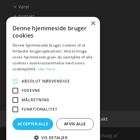
Varer
Kontakt
×
Denne hjemmeside bruger
cookies
Denne hjemmeside bruger cookies til at
inks
forbedre brugeroplevelsen. Ved at bruge
vores hjemmeside giver du samtykke til alle
Tlf: 7876 8672
cookies i overensstemmelse med vores
Mail:
info@inks.dk
cookiepolitik.
Læs mere
ABSOLUT NØDVENDIGE
YDEEVNE
MÅLRETNING
FUNKTIONALITET
Cookie- og privatlivspolitik
Kontakt
ACCEPTER ALLE
AFVIS ALLE
Denne hjemmeside samler et bredt udvalg af
VIS DETALJER