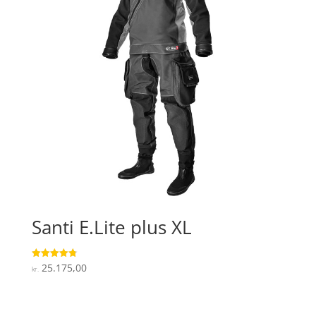
Santi E.Lite plus XL
25.175,00
Vurderet
kr.
4.8
ud af 5