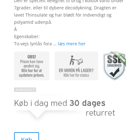
Den er specielt velegnet til brug i koldtÂ vand under
7grader, eller til dybere decodykning. Dragten er
lavet Thinsulate og har blødt fór indvendigt og
polyamid udenpå.
Â
Egenskaber:
To-vejs lynlås fora …
læs mere her
Køb