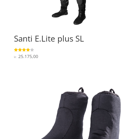
Santi E.Lite plus SL
25.175,00
Vurderet
kr.
4
ud af 5