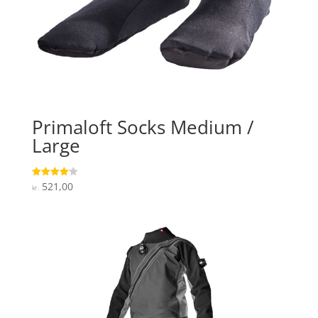
Primaloft Socks Medium /
Large
521,00
Vurderet
kr.
4.1
ud af 5