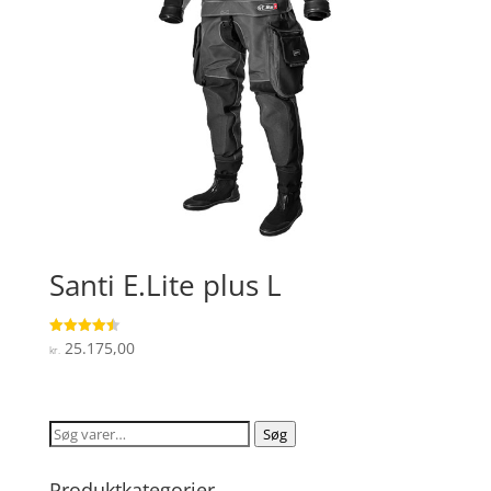
Santi E.Lite plus L
25.175,00
Vurderet
kr.
4.5
ud af 5
Søg
Søg
efter:
Produktkategorier