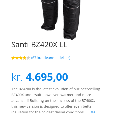
Santi BZ420X LL
(
67
kundeanmeldelser)
Bedømt
95
som
3.9
ud af 5
kr.
4.695,00
baseret
på
kundebed
ømmels
er
The BZ420X is the latest evolution of our best-selling
BZ400X undersuit, now even warmer and more
advanced! Building on the success of the BZ400X,
this new version is designed to offer even better
insulation for the coldest diving conditions. …
læs