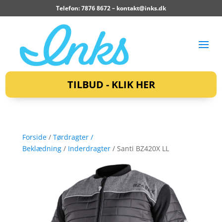
Telefon: 7876 8672 –
kontakt@inks.dk
TILBUD - KLIK HER
Forside
/
Tørdragter /
Beklædning
/
Inderdragter
/ Santi BZ420X LL