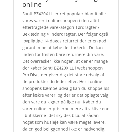
online
Santi BZ420X LL er ret populær blandt alle
vores varer i onlineshoppen i den altid
eftertragtede varekategori Tørdragter /
Beklædning > Inderdragter. Der følger også
lovpligtige 14 dages returret der er en god
garanti mod at købe det forkerte. Du kan
inden for fristen bare returnere din vare.
Det overrasker ikke nogen, at der er mange
der køber Santi BZ420X LL i webshoppen
Pro Dive, der giver dig det store udvalg af
de produkter du leder efter. Her i online
shoppens kæmpe udvalg kan du shoppe løs
efter lækre varer, og der er det oplagte valg
den vare du kigger på lige nu. Køber du
varer online er priserne mere attraktive end
i butikkerne- det skyldes bl.a. at sådan
noget som husleje kan være meget lavere,
da en god beliggenhed ikke er nødvendig.