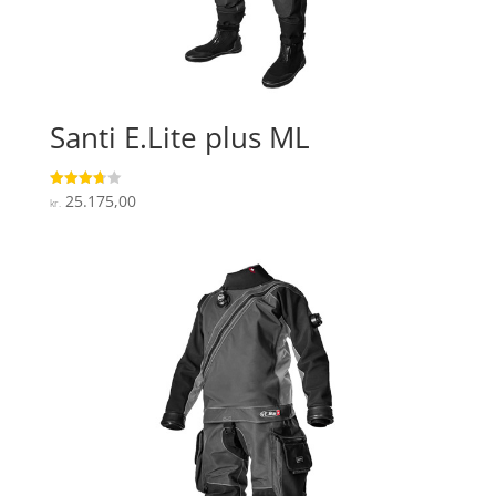
Santi E.Lite plus ML
25.175,00
Vurderet
kr.
3.7
ud af 5