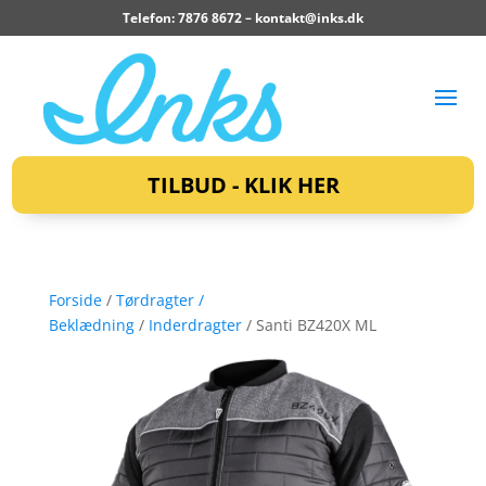
Telefon: 7876 8672 –
kontakt@inks.dk
TILBUD - KLIK HER
Forside
/
Tørdragter /
Beklædning
/
Inderdragter
/ Santi BZ420X ML