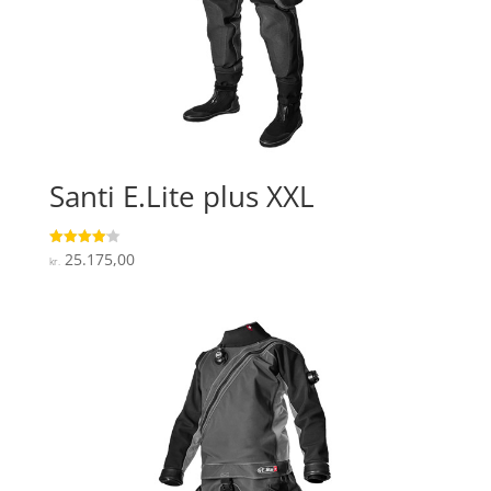
Santi E.Lite plus XXL
25.175,00
Vurderet
kr.
4.1
ud af 5