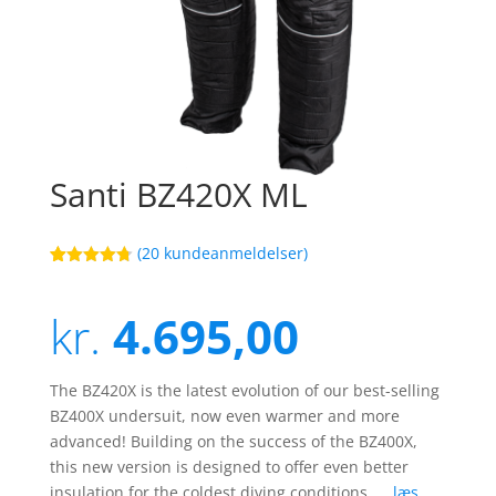
Santi BZ420X ML
(
20
kundeanmeldelser)
Bedømt
84
som
4.7
ud af 5
kr.
4.695,00
baseret på
kundebedø
mmelser
The BZ420X is the latest evolution of our best-selling
BZ400X undersuit, now even warmer and more
advanced! Building on the success of the BZ400X,
this new version is designed to offer even better
insulation for the coldest diving conditions. …
læs