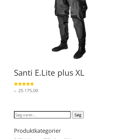
Santi E.Lite plus XL
25.175,00
Vurderet
kr.
4.8
ud af 5
Søg
Søg
efter:
Produktkategorier