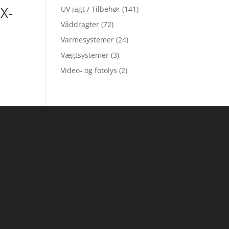
X-
UV jagt / Tilbehør
(141)
Våddragter
(72)
Varmesystemer
(24)
Vægtsystemer
(3)
Video- og fotolys
(2)