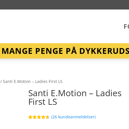
F
R MANGE PENGE PÅ DYKKERUDST
/ Santi E.Motion – Ladies First LS
Santi E.Motion – Ladies
First LS
(
26
kundeanmeldelser)
Bedømt
65
som
4.5