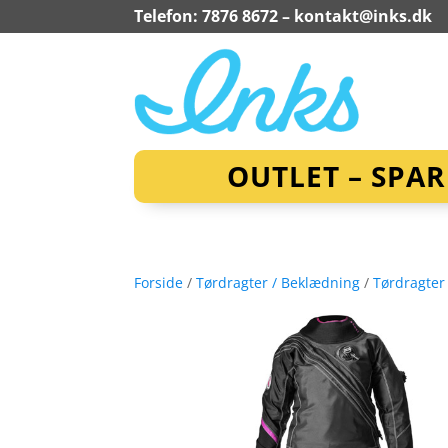
Telefon: 7876 8672 –
kontakt@inks.dk
OUTLET – SPA
Forside
/
Tørdragter / Beklædning
/
Tørdragter