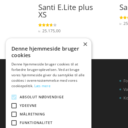
Santi E.Lite plus
Sa
XS
25
Vurde
kr.
4.5
ud af
25.175,00
Vurderet
kr.
3.7
ud af 5
×
Denne hjemmeside bruger
cookies
Denne hjemmeside bruger cookies til at
forbedre brugeroplevelsen. Ved at bruge
vores hjemmeside giver du samtykke til alle
cookies i overensstemmelse med vores
Fo
cookiepolitik.
Læs mere
Va
ABSOLUT NØDVENDIGE
Ko
YDEEVNE
MÅLRETNING
FUNKTIONALITET