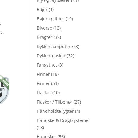
Bly og blybælter
(23)
Bøjer
(4)
Bøjer og liner
(10)
e
Diverse
(13)
es,
Dragter
(38)
Dykkercomputere
(8)
.
Dykkermasker
(32)
Fangstnet
(3)
Finner
(16)
Finner
(53)
Flasker
(10)
Flasker / Tilbehør
(27)
Håndholdte lygter
(4)
Handske & Dragtsystemer
(13)
Handsker
(56)