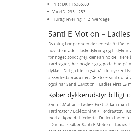
Pris: DKK 16365.00
VareID: 293-1253
Hurtig levering: 1-2 hverdage
Santi E.Motion – Ladies 
Dykning har gennem de seneste år fået en
hovedområder flaskedykning og fridykning
for noget solidt grej, der kan holde i fler
Tørdragter, har nogle rigtig gode bud på v
dykker. Det gælder også når du dykker i N
sikkerhedsprodukter. De store smil du får,
også har Santi E.Motion – Ladies First LS 
Køber dykkerudstyr billigt 
Santi E.Motion – Ladies First LS kan man f
Tørdragter / Beklædning > Tørdragter. Husk
mod at købe det forkerte. Du kan inden for
i Danmark køber Santi E.Motion – Ladies Fi