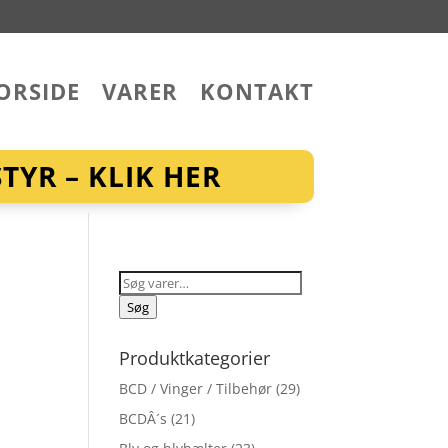
ORSIDE
VARER
KONTAKT
YR – KLIK HER
Søg
efter:
Søg
Produktkategorier
BCD / Vinger / Tilbehør
(29)
BCDÂ´s
(21)