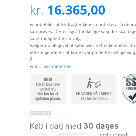
ud af 5
kr.
16.365,00
baseret
på
kundebedø
mmelser
Vi anbefaler at tørdragter købes i butikken, så denn
kan prøves. Der er også forskellige valg der skal tag
samt mulighed for tilvalg.
Vælger du alligevel at købe over nettet kontaktes du
efterfølgende for at finde svar på de forskellige valg
Â
Vi fr …
læs mere her