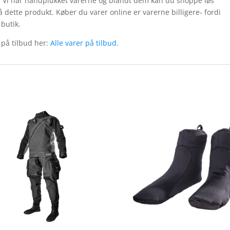
. Vi har håndplukket varerne og blandt dem kan du shoppe løs
å dette produkt. Køber du varer online er varerne billigere- fordi
 butik.
 på tilbud her:
Alle varer på tilbud
.