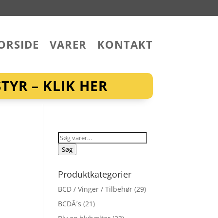
ORSIDE
VARER
KONTAKT
YR – KLIK HER
Søg
efter:
Søg
Produktkategorier
BCD / Vinger / Tilbehør
(29)
BCDÂ´s
(21)