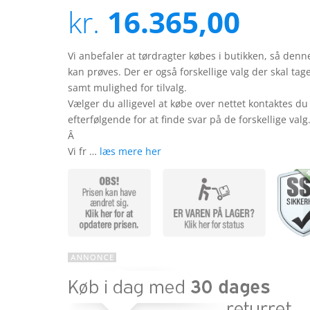
ud af 5
kr.
16.365,00
baseret
på
kundebedø
mmelser
Vi anbefaler at tørdragter købes i butikken, så denn
kan prøves. Der er også forskellige valg der skal tag
samt mulighed for tilvalg.
Vælger du alligevel at købe over nettet kontaktes du
efterfølgende for at finde svar på de forskellige valg
Â
Vi fr …
læs mere her