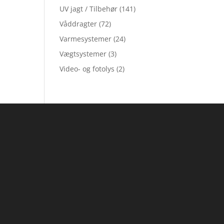
UV jagt / Tilbehør
(141)
Våddragter
(72)
Varmesystemer
(24)
Vægtsystemer
(3)
Video- og fotolys
(2)