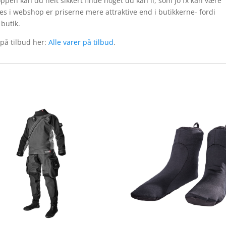
hoppen kan du helt sikkert finde noget du kan li, som jo fx kan være
s i webshop er priserne mere attraktive end i butikkerne- fordi
 butik.
 på tilbud her:
Alle varer på tilbud
.