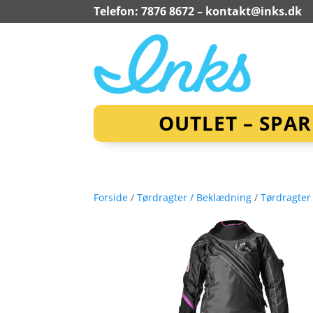
Telefon: 7876 8672 –
kontakt@inks.dk
OUTLET – SPA
Forside
/
Tørdragter / Beklædning
/
Tørdragter