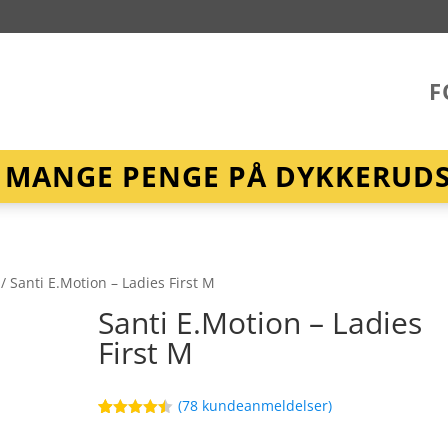
F
R MANGE PENGE PÅ DYKKERUDST
/ Santi E.Motion – Ladies First M
Santi E.Motion – Ladies
First M
(
78
kundeanmeldelser)
Bedømt
34
som
4.4