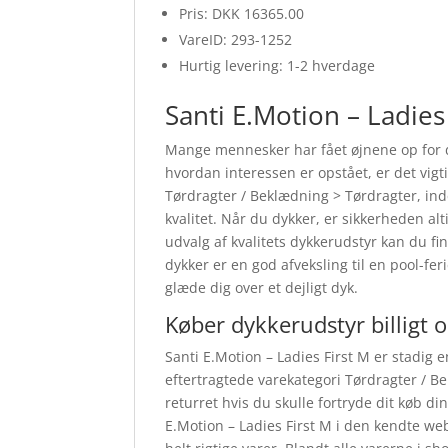
Pris: DKK 16365.00
VareID: 293-1252
Hurtig levering: 1-2 hverdage
Santi E.Motion – Ladies 
Mange mennesker har fået øjnene op for d
hvordan interessen er opstået, er det vigt
Tørdragter / Beklædning > Tørdragter, indeh
kvalitet. Når du dykker, er sikkerheden alti
udvalg af kvalitets dykkerudstyr kan du fin
dykker er en god afveksling til en pool-fe
glæde dig over et dejligt dyk.
Køber dykkerudstyr billigt 
Santi E.Motion – Ladies First M er stadig 
eftertragtede varekategori Tørdragter / B
returret hvis du skulle fortryde dit køb d
E.Motion – Ladies First M i den kendte w