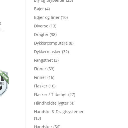
Bly og blybælter
(23)
Bøjer
(4)
Bøjer og liner
(10)
e
Diverse
(13)
es,
Dragter
(38)
Dykkercomputere
(8)
.
Dykkermasker
(32)
Fangstnet
(3)
Finner
(53)
Finner
(16)
Flasker
(10)
Flasker / Tilbehør
(27)
Håndholdte lygter
(4)
Handske & Dragtsystemer
(13)
Handsker
(56)