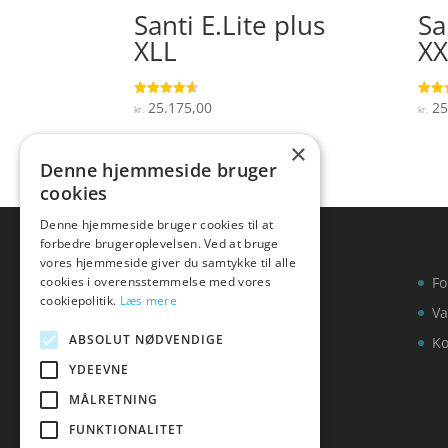
Santi E.Lite plus
Sa
XLL
XX
25.175,00
25
Vurderet
Vurde
kr.
kr.
4.6
4.1
ud af 5
ud af
×
Denne hjemmeside bruger
cookies
Denne hjemmeside bruger cookies til at
forbedre brugeroplevelsen. Ved at bruge
vores hjemmeside giver du samtykke til alle
cookies i overensstemmelse med vores
Fo
cookiepolitik.
Læs mere
Va
ABSOLUT NØDVENDIGE
Ko
YDEEVNE
MÅLRETNING
FUNKTIONALITET