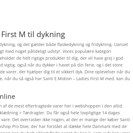
First M til dykning
ykning, og det gælder både flaskedykning og fridykning. Uanset
igt med noget pålideligt udstyr. Vores populære kategori
older de helt rigtige produkter til dig, der vil have grej i god
d vigtig, også når du dykker i havet på din ferie, og i det store
de varer, der hjælper dig til et sikkert dyk. Dine oplevelser når du
rie, når du så også har Santi E.Motion – Ladies First M med, kan du
online
en af de mest eftertragtede varer her i webshoppen i den altid
eklædning > Tørdragter. Du får også hele lovpligtige 14 dages
in vare. Det overrasker ikke nogen, at der er mange der køber Santi
ebshop Pro Dive, der har forstået at dække hele Danmark med de