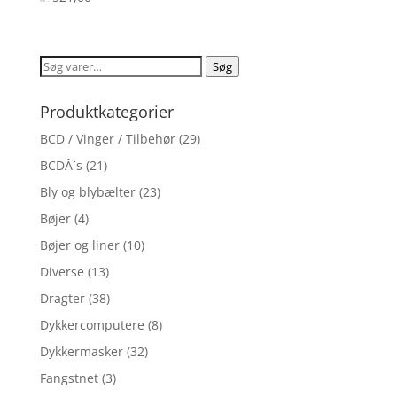
4.1
ud af 5
Søg
Søg
efter:
Produktkategorier
BCD / Vinger / Tilbehør
(29)
BCDÂ´s
(21)
Bly og blybælter
(23)
Bøjer
(4)
Bøjer og liner
(10)
Diverse
(13)
Dragter
(38)
Dykkercomputere
(8)
Dykkermasker
(32)
Fangstnet
(3)