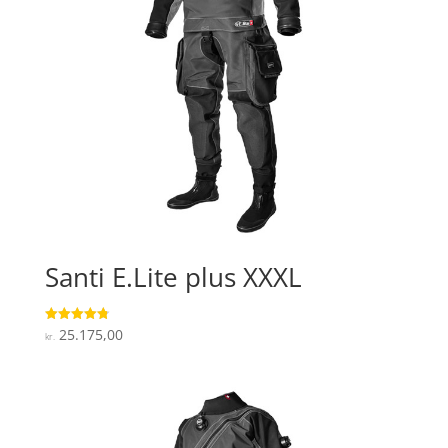
Santi E.Lite plus XXXL
25.175,00
Vurderet
kr.
4.8
ud af 5