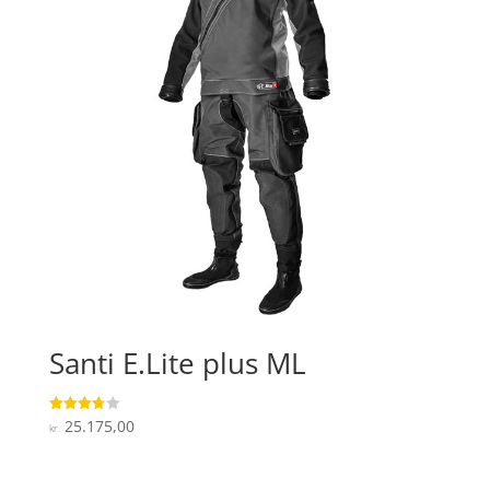
Santi E.Lite plus ML
25.175,00
Vurderet
kr.
3.7
ud af 5