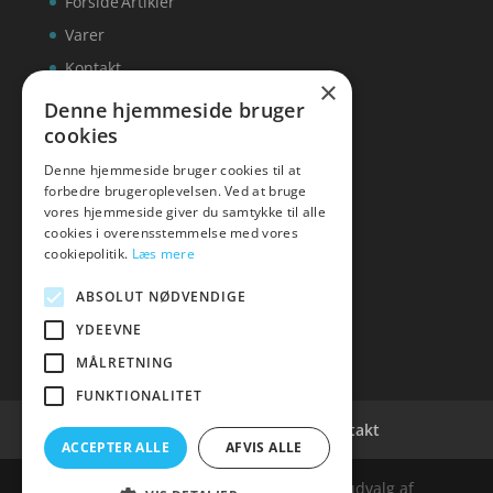
Forside
Artikler
Varer
Kontakt
×
Denne hjemmeside bruger
cookies
Denne hjemmeside bruger cookies til at
inks
forbedre brugeroplevelsen. Ved at bruge
vores hjemmeside giver du samtykke til alle
Tlf: 7876 8672
cookies i overensstemmelse med vores
Mail:
info@inks.dk
cookiepolitik.
Læs mere
ABSOLUT NØDVENDIGE
YDEEVNE
MÅLRETNING
FUNKTIONALITET
Cookie- og privatlivspolitik
Kontakt
ACCEPTER ALLE
AFVIS ALLE
Denne hjemmeside samler et bredt udvalg af