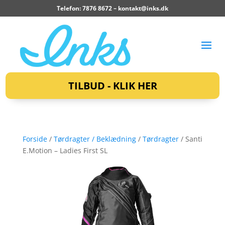
Telefon: 7876 8672 –
kontakt@inks.dk
TILBUD - KLIK HER
Forside
/
Tørdragter / Beklædning
/
Tørdragter
/ Santi
E.Motion – Ladies First SL