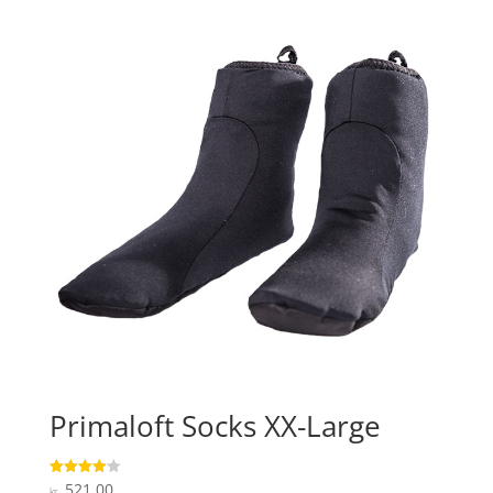
Primaloft Socks XX-Large
521,00
Vurderet
kr.