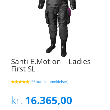
Santi E.Motion – Ladies
First SL
(
63
kundeanmeldelser)
Bedømt
8
som
4.9
ud af 5
kr.
16.365,00
baseret på
kundebedøm
melser