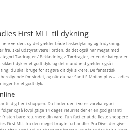
dies First MLL til dykning
 hele verden, og det gælder både flaskedykning og fridykning.
r fra, skal udstyret være i orden, da det også har meget med
kategori Tørdragter / Beklædning > Tørdragter, er en de kategorier
t sikkert dyk er et godt dyk, og det mundheld gælder også i
ing, du skal bruge for at gøre dit dyk sikrere. De fantastisk
 beroligende for sindet, og når du har Santi E.Motion plus – Ladies
inger for et godt dyk.
online
lar til dig her i shoppen. Du finder den i vores varekategori
følger også lovpligtige 14 dages returret der er en god garanti
 fristen bare returnere din vare. Fun fact er at de fleste shoppere
ies First MLL fra den meget brugte forhandler Pro Dive, der giver