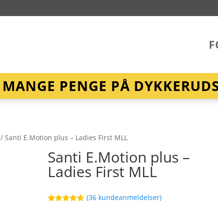
F
R MANGE PENGE PÅ DYKKERUDST
/ Santi E.Motion plus – Ladies First MLL
Santi E.Motion plus –
Ladies First MLL
(
36
kundeanmeldelser)
Bedømt
60
som
4.9