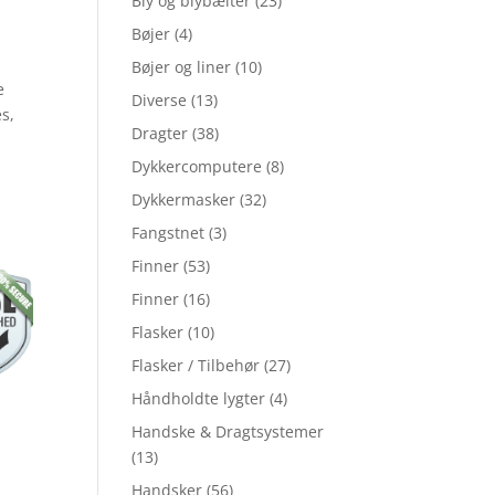
Bly og blybælter
(23)
Bøjer
(4)
Bøjer og liner
(10)
e
Diverse
(13)
es,
Dragter
(38)
Dykkercomputere
(8)
.
Dykkermasker
(32)
Fangstnet
(3)
Finner
(53)
Finner
(16)
Flasker
(10)
Flasker / Tilbehør
(27)
Håndholdte lygter
(4)
Handske & Dragtsystemer
(13)
Handsker
(56)