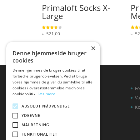
Primaloft Socks X-
Pr
Large
M
521,00
52
Vurderet
Vurde
kr.
kr.
3.6
4.7
ud af 5
ud af
×
Denne hjemmeside bruger
cookies
Denne hjemmeside bruger cookies til at
forbedre brugeroplevelsen. Ved at bruge
vores hjemmeside giver du samtykke til alle
cookies i overensstemmelse med vores
Fo
cookiepolitik.
Læs mere
Va
ABSOLUT NØDVENDIGE
Ko
YDEEVNE
MÅLRETNING
FUNKTIONALITET