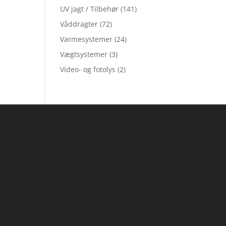
UV jagt / Tilbehør
(141)
Våddragter
(72)
Varmesystemer
(24)
Vægtsystemer
(3)
Video- og fotolys
(2)