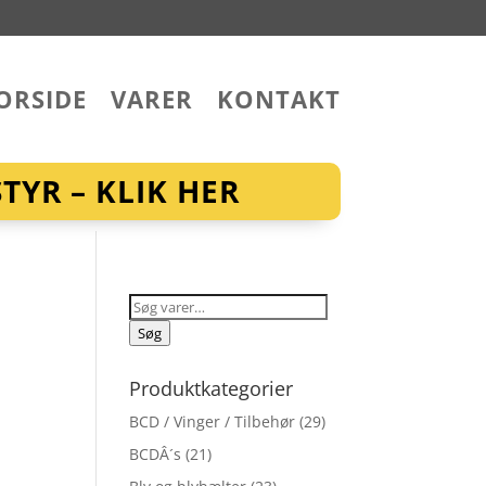
ORSIDE
VARER
KONTAKT
YR – KLIK HER
Søg
efter:
Søg
Produktkategorier
BCD / Vinger / Tilbehør
(29)
BCDÂ´s
(21)