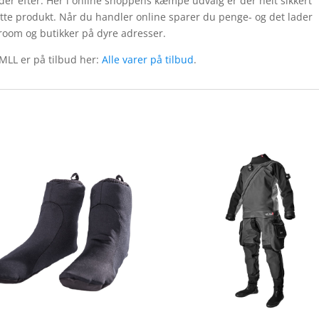
eder efter. Her i online shoppens kæmpe udvalg er der helt sikkert
dette produkt. Når du handler online sparer du penge- og det lader
wroom og butikker på dyre adresser.
 MLL er på tilbud her:
Alle varer på tilbud
.