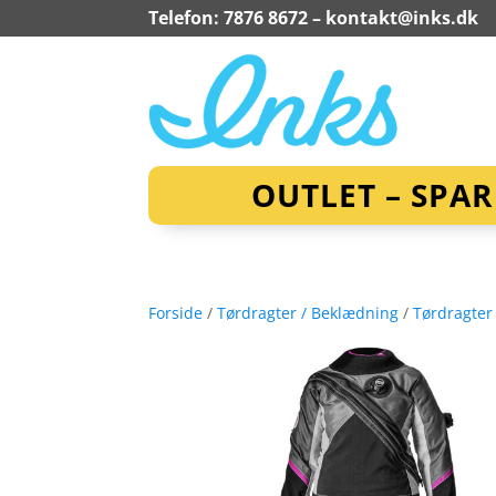
Telefon: 7876 8672 –
kontakt@inks.dk
OUTLET – SPA
Forside
/
Tørdragter / Beklædning
/
Tørdragter