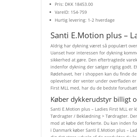
Pris: DKK 18453.00
VareID: 154-759
Hurtig levering: 1-2 hverdage
Santi E.Motion plus – La
Aldrig har dykning været så populært over
Uanset hvor interessen for dykning komme
sikkerhed at gøre. Den eftertragtede vare
indenfor dykning der sælger rigtig godt. E
Rødehavet, her i shoppen kan du finde de t
oplevelser der venter under overfladen er
First MLL med, har du de bedste forudsætn
Køber dykkerudstyr billigt 
Santi E.Motion plus – Ladies First MLL er k
Tørdragter / Beklædning > Tørdragter. Der 
mod at købe det forkerte. Du kan inden for
i Danmark køber Santi E.Motion plus – Lad