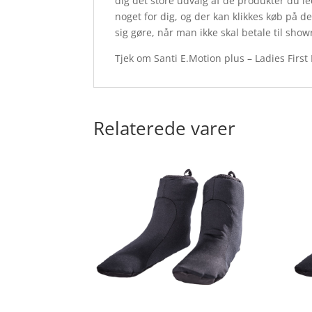
dig det store udvalg af de produkter du l
noget for dig, og der kan klikkes køb på 
sig gøre, når man ikke skal betale til sho
Tjek om Santi E.Motion plus – Ladies First
Relaterede varer