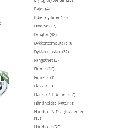
Bly og blybælter
(23)
Bøjer
(4)
Bøjer og liner
(10)
e
Diverse
(13)
es,
Dragter
(38)
Dykkercomputere
(8)
.
Dykkermasker
(32)
Fangstnet
(3)
Finner
(16)
Finner
(53)
Flasker
(10)
Flasker / Tilbehør
(27)
Håndholdte lygter
(4)
Handske & Dragtsystemer
(13)
Handsker
(56)