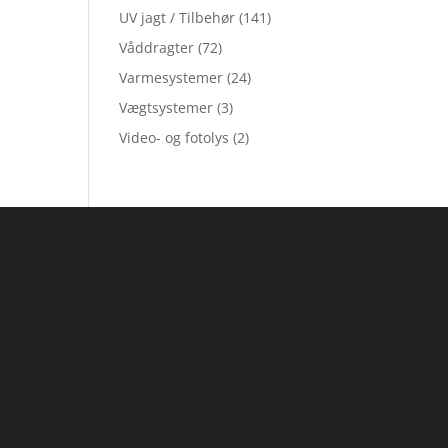
UV jagt / Tilbehør
(141)
Våddragter
(72)
Varmesystemer
(24)
Vægtsystemer
(3)
Video- og fotolys
(2)