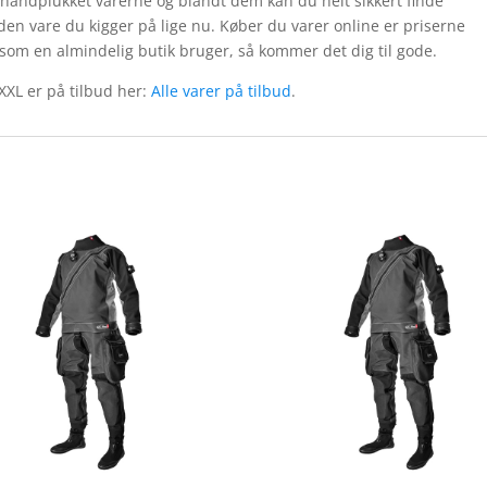
 håndplukket varerne og blandt dem kan du helt sikkert finde
 den vare du kigger på lige nu. Køber du varer online er priserne
m en almindelig butik bruger, så kommer det dig til gode.
 XXL er på tilbud her:
Alle varer på tilbud
.