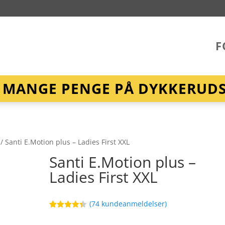
F
R MANGE PENGE PÅ DYKKERUDST
/ Santi E.Motion plus – Ladies First XXL
Santi E.Motion plus –
Ladies First XXL
(
74
kundeanmeldelser)
Bedømt
73
som
4.3