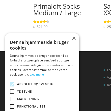
Primaloft Socks
Sa
Medium / Large
XX
521,00
25
Vurderet
Vurde
kr.
kr.
4.1
4.8
ud af 5
ud af
×
Denne hjemmeside bruger
cookies
Denne hjemmeside bruger cookies til at
forbedre brugeroplevelsen. Ved at bruge
vores hjemmeside giver du samtykke til alle
cookies i overensstemmelse med vores
Fo
cookiepolitik.
Læs mere
Va
ABSOLUT NØDVENDIGE
Ko
YDEEVNE
MÅLRETNING
FUNKTIONALITET