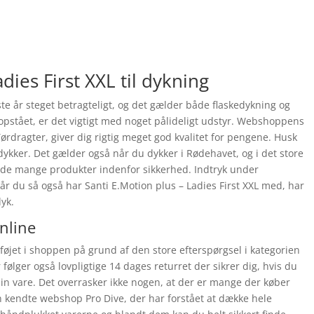
dies First XXL til dykning
e år steget betragteligt, og det gælder både flaskedykning og
opstået, er det vigtigt med noget pålideligt udstyr. Webshoppens
ørdragter, giver dig rigtig meget god kvalitet for pengene. Husk
dykker. Det gælder også når du dykker i Rødehavet, og i det store
inde mange produkter indenfor sikkerhed. Indtryk under
r du så også har Santi E.Motion plus – Ladies First XXL med, har
yk.
online
ilføjet i shoppen på grund af den store efterspørgsel i kategorien
følger også lovpligtige 14 dages returret der sikrer dig, hvis du
din vare. Det overrasker ikke nogen, at der er mange der køber
en kendte webshop Pro Dive, der har forstået at dække hele