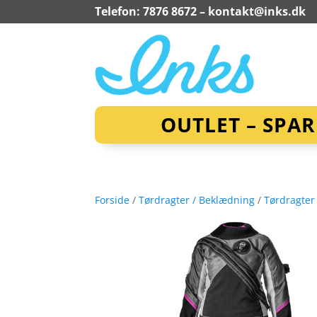
Telefon: 7876 8672 –
kontakt@inks.dk
OUTLET – SPA
Forside
/
Tørdragter / Beklædning
/
Tørdragter