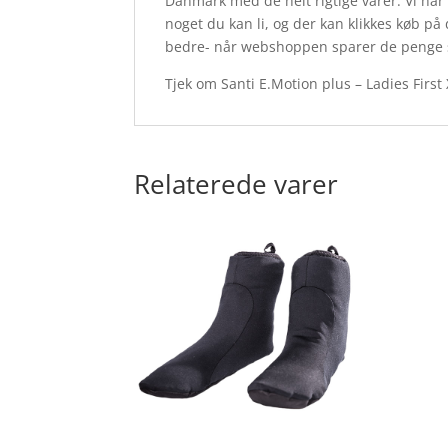
Danmark med de helt rigtige varer. Vi har
noget du kan li, og der kan klikkes køb på
bedre- når webshoppen sparer de penge so
Tjek om Santi E.Motion plus – Ladies First
Relaterede varer