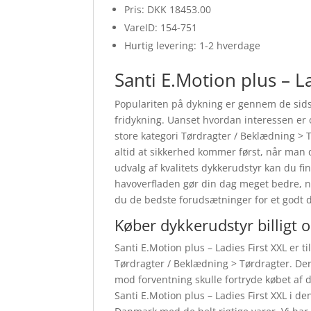
Pris: DKK 18453.00
VareID: 154-751
Hurtig levering: 1-2 hverdage
Santi E.Motion plus – La
Populariten på dykning er gennem de sidst
fridykning. Uanset hvordan interessen er 
store kategori Tørdragter / Beklædning > T
altid at sikkerhed kommer først, når man 
udvalg af kvalitets dykkerudstyr kan du f
havoverfladen gør din dag meget bedre, nå
du de bedste forudsætninger for et godt d
Køber dykkerudstyr billigt 
Santi E.Motion plus – Ladies First XXL er t
Tørdragter / Beklædning > Tørdragter. Der 
mod forventning skulle fortryde købet af 
Santi E.Motion plus – Ladies First XXL i d