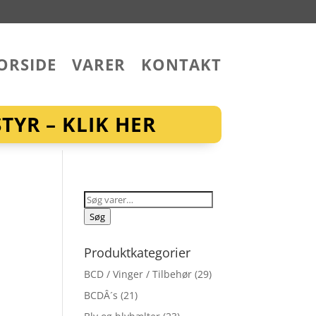
ORSIDE
VARER
KONTAKT
YR – KLIK HER
Søg
efter:
Søg
Produktkategorier
BCD / Vinger / Tilbehør
(29)
BCDÂ´s
(21)