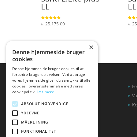
LL
LL
25.175,00
25
Vurderet
Vurde
kr.
kr.
4.7
4.3
ud af 5
ud af
×
Denne hjemmeside bruger
cookies
Denne hjemmeside bruger cookies til at
forbedre brugeroplevelsen. Ved at bruge
vores hjemmeside giver du samtykke til alle
cookies i overensstemmelse med vores
Fo
cookiepolitik.
Læs mere
Va
ABSOLUT NØDVENDIGE
Ko
YDEEVNE
MÅLRETNING
FUNKTIONALITET