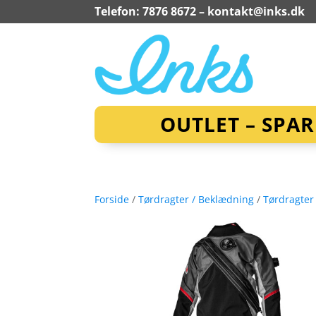
Telefon: 7876 8672 –
kontakt@inks.dk
OUTLET – SPA
Forside
/
Tørdragter / Beklædning
/
Tørdragter