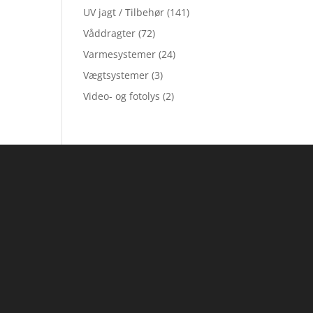
UV jagt / Tilbehør
(141)
Våddragter
(72)
Varmesystemer
(24)
Vægtsystemer
(3)
Video- og fotolys
(2)