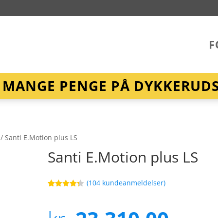
F
R MANGE PENGE PÅ DYKKERUDST
/ Santi E.Motion plus LS
Santi E.Motion plus LS
(
104
kundeanmeldelser)
Bedømt
68
som
4.2
ud af 5
baseret