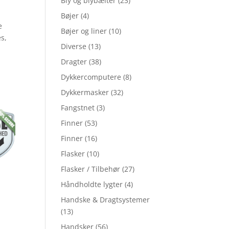
Bly og blybælter
(23)
Bøjer
(4)
e
Bøjer og liner
(10)
es,
Diverse
(13)
Dragter
(38)
.
Dykkercomputere
(8)
Dykkermasker
(32)
Fangstnet
(3)
Finner
(53)
Finner
(16)
Flasker
(10)
Flasker / Tilbehør
(27)
Håndholdte lygter
(4)
Handske & Dragtsystemer
(13)
Handsker
(56)