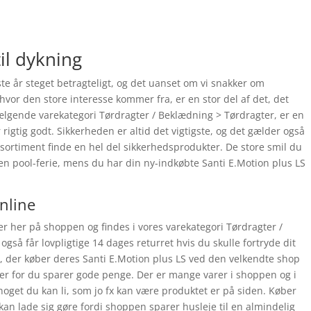
til dykning
e år steget betragteligt, og det uanset om vi snakker om
 hvor den store interesse kommer fra, er en stor del af det, det
ælgende varekategori Tørdragter / Beklædning > Tørdragter, er en
rigtig godt. Sikkerheden er altid det vigtigste, og det gælder også
 sortiment finde en hel del sikkerhedsprodukter. De store smil du
l en pool-ferie, mens du har din ny-indkøbte Santi E.Motion plus LS
online
er her på shoppen og findes i vores varekategori Tørdragter /
gså får lovpligtige 14 dages returret hvis du skulle fortryde dit
, der køber deres Santi E.Motion plus LS ved den velkendte shop
ger for du sparer gode penge. Der er mange varer i shoppen og i
 noget du kan li, som jo fx kan være produktet er på siden. Køber
kan lade sig gøre fordi shoppen sparer husleje til en almindelig