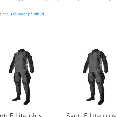
ud her:
Alle varer på tilbud
.
nti E.Lite plus
Santi E.Lite plus