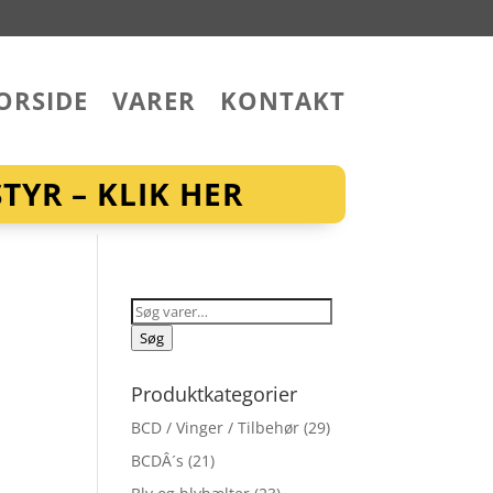
ORSIDE
VARER
KONTAKT
YR – KLIK HER
Søg
efter:
Søg
Produktkategorier
BCD / Vinger / Tilbehør
(29)
BCDÂ´s
(21)