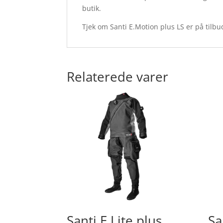
butik.
Tjek om Santi E.Motion plus LS er på tilb
Relaterede varer
Santi E.Lite plus
Sa