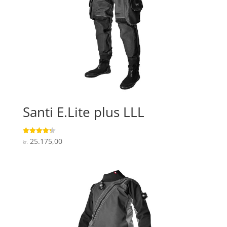
Santi E.Lite plus LLL
25.175,00
Vurderet
kr.
4.3
ud af 5