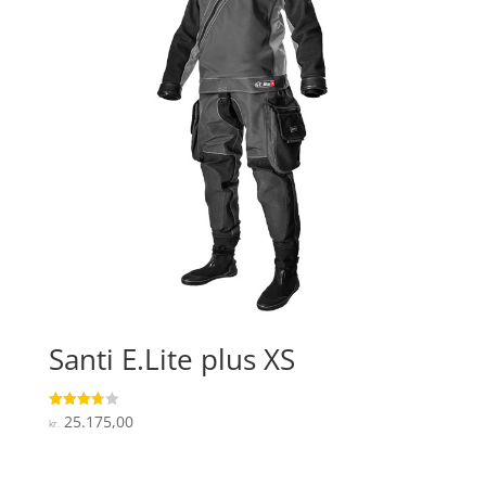
Santi E.Lite plus XS
25.175,00
Vurderet
kr.
3.7
ud af 5