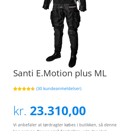
Santi E.Motion plus ML
(
30
kundeanmeldelser)
Bedømt
100
som
4.6
ud af 5
kr.
23.310,00
baseret på
kundebedø
mmelser
Vi anbefaler at tørdragter købes i butikken, så denne