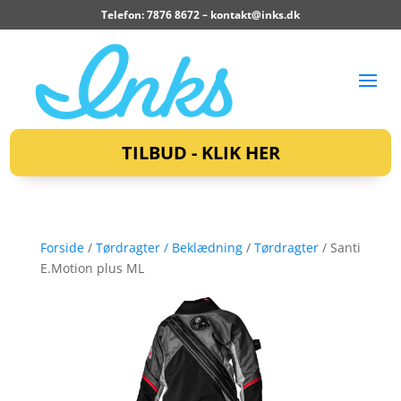
Telefon: 7876 8672 –
kontakt@inks.dk
TILBUD - KLIK HER
Forside
/
Tørdragter / Beklædning
/
Tørdragter
/ Santi
E.Motion plus ML