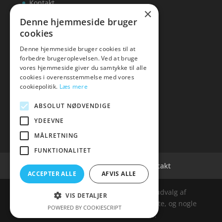
Kontakt
×
Denne hjemmeside bruger
cookies
Denne hjemmeside bruger cookies til at
inks
forbedre brugeroplevelsen. Ved at bruge
vores hjemmeside giver du samtykke til alle
Tlf: 7876 8672
cookies i overensstemmelse med vores
Mail:
info@inks.dk
cookiepolitik.
Læs mere
ABSOLUT NØDVENDIGE
YDEEVNE
MÅLRETNING
FUNKTIONALITET
Cookie- og privatlivspolitik
Kontakt
ACCEPTER ALLE
AFVIS ALLE
Denne hjemmeside samler et bredt udvalg af
VIS DETALJER
spændende varer. Siden er et affiiliatesite, og nogle
POWERED BY COOKIESCRIPT
links kan være affiliatelinks.