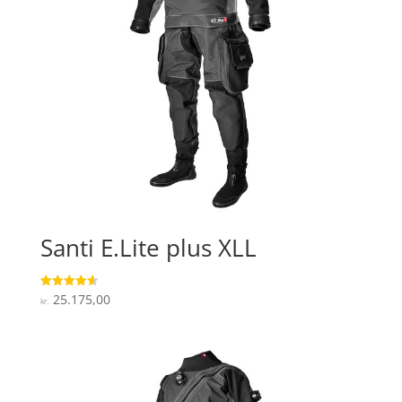
Santi E.Lite plus XLL
25.175,00
Vurderet
kr.
4.6
ud af 5