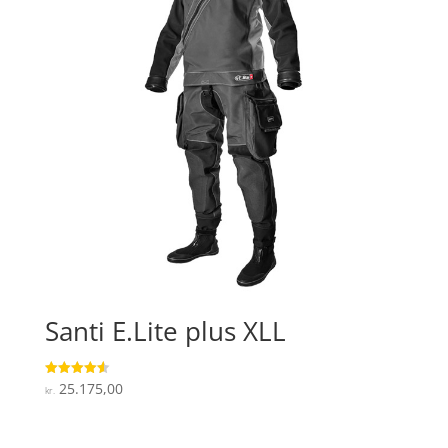
Santi E.Lite plus XLL
25.175,00
Vurderet
kr.
4.6
ud af 5