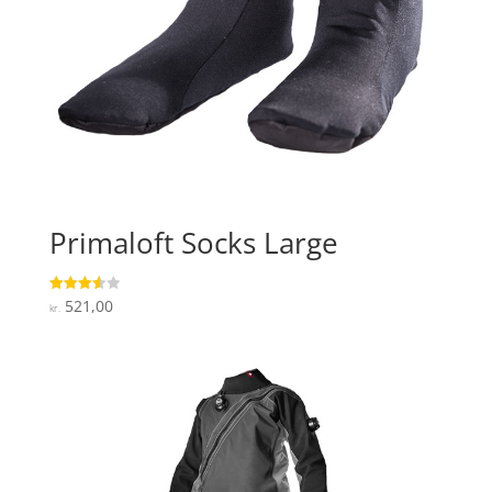
Primaloft Socks Large
521,00
Vurderet
kr.
3.6
ud af 5