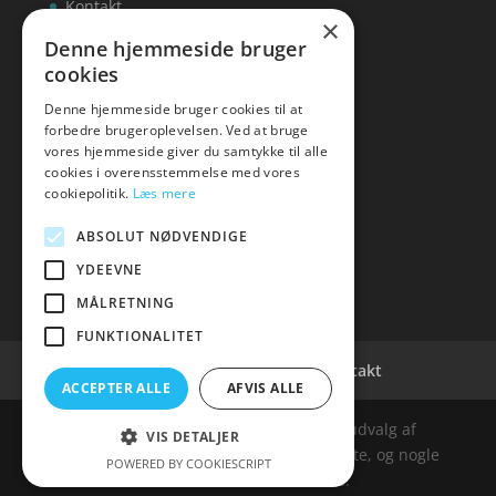
Kontakt
×
Denne hjemmeside bruger
cookies
Denne hjemmeside bruger cookies til at
inks
forbedre brugeroplevelsen. Ved at bruge
vores hjemmeside giver du samtykke til alle
Tlf: 7876 8672
cookies i overensstemmelse med vores
Mail:
info@inks.dk
cookiepolitik.
Læs mere
ABSOLUT NØDVENDIGE
YDEEVNE
MÅLRETNING
FUNKTIONALITET
Cookie- og privatlivspolitik
Kontakt
ACCEPTER ALLE
AFVIS ALLE
Denne hjemmeside samler et bredt udvalg af
VIS DETALJER
spændende varer. Siden er et affiiliatesite, og nogle
POWERED BY COOKIESCRIPT
links kan være affiliatelinks.