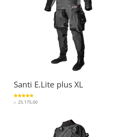
Santi E.Lite plus XL
25.175,00
Vurderet
kr.
4.8
ud af 5