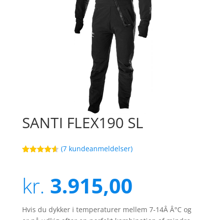
SANTI FLEX190 SL
(
7
kundeanmeldelser)
Bedømt
40
som
4.6
ud af 5
kr.
3.915,00
baseret på
kundebedø
mmelser
Hvis du dykker i temperaturer mellem 7-14Â Â°C og