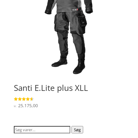
Santi E.Lite plus XLL
25.175,00
Vurderet
kr.
4.6
ud af 5
Søg
Søg
efter: