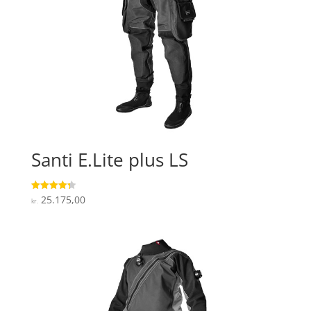
Santi E.Lite plus LS
25.175,00
Vurderet
kr.
4.3
ud af 5