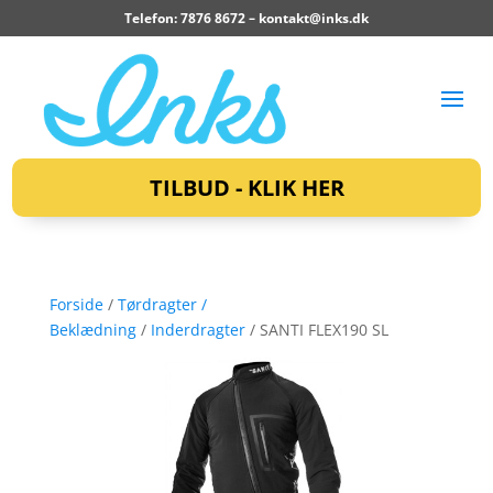
Telefon: 7876 8672 –
kontakt@inks.dk
TILBUD - KLIK HER
Forside
/
Tørdragter /
Beklædning
/
Inderdragter
/ SANTI FLEX190 SL