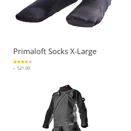
Primaloft Socks X-Large
521,00
Vurderet
kr.
3.6
ud af 5