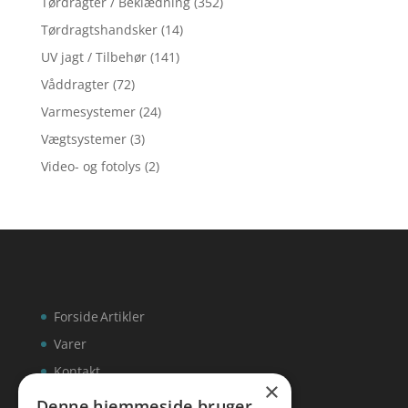
Tørdragter / Beklædning
(352)
Tørdragtshandsker
(14)
UV jagt / Tilbehør
(141)
Våddragter
(72)
Varmesystemer
(24)
Vægtsystemer
(3)
Video- og fotolys
(2)
Forside
Artikler
Varer
Kontakt
×
Denne hjemmeside bruger