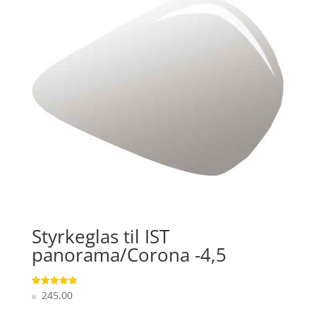
Styrkeglas til IST
panorama/Corona -4,5
245,00
Vurderet
kr.
4.9
ud af 5