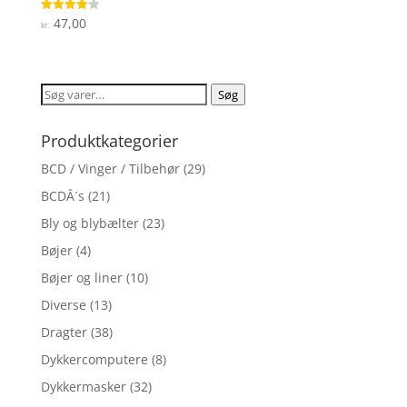
47,00
Vurderet
kr.
4.1
ud af 5
Søg
Søg
efter:
Produktkategorier
BCD / Vinger / Tilbehør
(29)
BCDÂ´s
(21)
Bly og blybælter
(23)
Bøjer
(4)
Bøjer og liner
(10)
Diverse
(13)
Dragter
(38)
Dykkercomputere
(8)
Dykkermasker
(32)