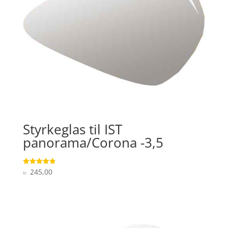
Styrkeglas til IST
panorama/Corona -3,5
245,00
Vurderet
kr.
4.8
ud af 5