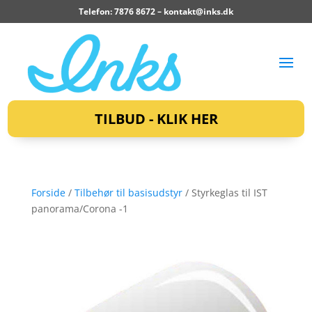
Telefon: 7876 8672 –
kontakt@inks.dk
TILBUD - KLIK HER
Forside
/
Tilbehør til basisudstyr
/ Styrkeglas til IST
panorama/Corona -1