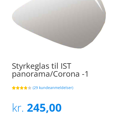
Styrkeglas til IST
panorama/Corona -1
(
29
kundeanmeldelser)
Bedømt
28
som
3.8
ud af
kr.
245,00
5
baseret
på
kundebed