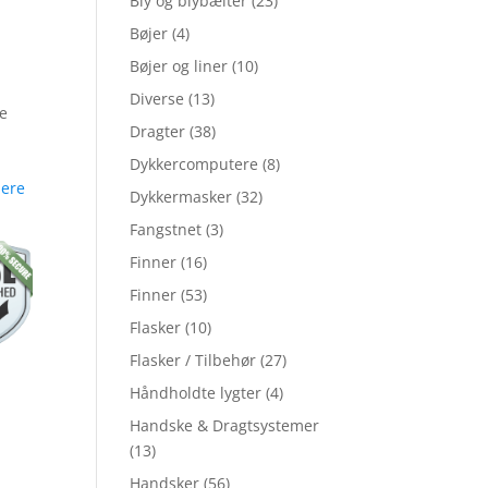
Bly og blybælter
(23)
Bøjer
(4)
Bøjer og liner
(10)
Diverse
(13)
de
Dragter
(38)
Dykkercomputere
(8)
ere
Dykkermasker
(32)
Fangstnet
(3)
Finner
(16)
Finner
(53)
Flasker
(10)
Flasker / Tilbehør
(27)
Håndholdte lygter
(4)
Handske & Dragtsystemer
(13)
Handsker
(56)