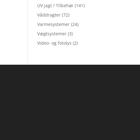
UV jagt / Tilbehør
(141)
Våddragter
(72)
Varmesystemer
(24)
Vægtsystemer
(3)
Video- og fotolys
(2)