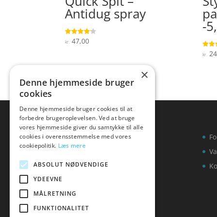
Quick Spit –
St
Antidug spray
pa
-5
47,00
Vurderet
kr.
4.1
ud af 5
24
Vurde
kr.
3.8
ud af
×
Denne hjemmeside bruger
cookies
Denne hjemmeside bruger cookies til at
forbedre brugeroplevelsen. Ved at bruge
vores hjemmeside giver du samtykke til alle
cookies i overensstemmelse med vores
Fo
cookiepolitik.
Læs mere
Va
ABSOLUT NØDVENDIGE
Ko
YDEEVNE
MÅLRETNING
FUNKTIONALITET