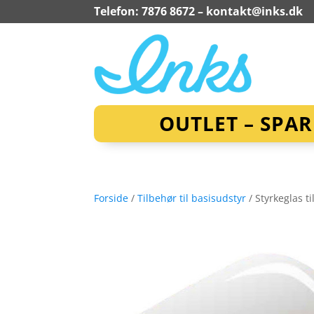
Telefon: 7876 8672 –
kontakt@inks.dk
OUTLET – SPA
Forside
/
Tilbehør til basisudstyr
/ Styrkeglas t