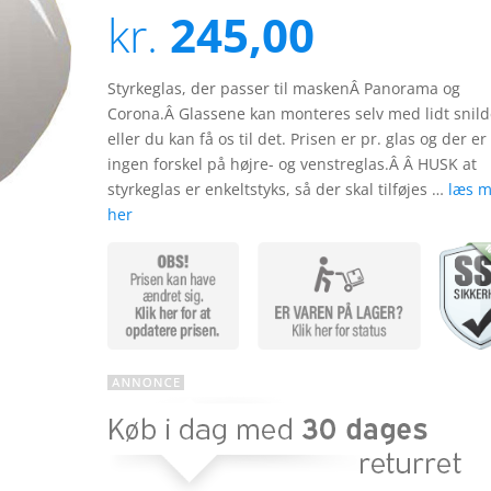
ud af 5
kr.
245,00
baseret på
kundebedøm
melser
Styrkeglas, der passer til maskenÂ Panorama og
Corona.Â Glassene kan monteres selv med lidt snil
eller du kan få os til det. Prisen er pr. glas og der er
ingen forskel på højre- og venstreglas.Â Â HUSK at
styrkeglas er enkeltstyks, så der skal tilføjes …
læs m
her