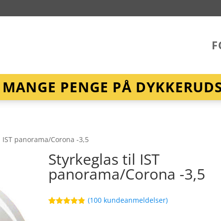
F
R MANGE PENGE PÅ DYKKERUDST
il IST panorama/Corona -3,5
Styrkeglas til IST
panorama/Corona -3,5
(
100
kundeanmeldelser)
Bedømt
68
som
4.8