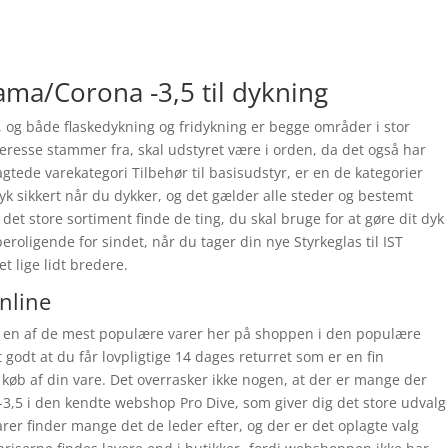
rama/Corona -3,5 til dykning
 og både flaskedykning og fridykning er begge områder i stor
teresse stammer fra, skal udstyret være i orden, da det også har
tede varekategori Tilbehør til basisudstyr, er en de kategorier
yk sikkert når du dykker, og det gælder alle steder og bestemt
det store sortiment finde de ting, du skal bruge for at gøre dit dyk
eroligende for sindet, når du tager din nye Styrkeglas til IST
t lige lidt bredere.
online
er en af de mest populære varer her på shoppen i den populære
t godt at du får lovpligtige 14 dages returret som er en fin
g køb af din vare. Det overrasker ikke nogen, at der er mange der
-3,5 i den kendte webshop Pro Dive, som giver dig det store udvalg
 varer finder mange det de leder efter, og der er det oplagte valg