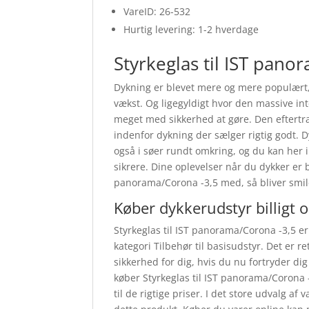
VareID: 26-532
Hurtig levering: 1-2 hverdage
Styrkeglas til IST pano
Dykning er blevet mere og mere populært,
vækst. Og ligegyldigt hvor den massive in
meget med sikkerhed at gøre. Den eftertrag
indenfor dykning der sælger rigtig godt. D
også i søer rundt omkring, og du kan her i 
sikrere. Dine oplevelser når du dykker er b
panorama/Corona -3,5 med, så bliver smile
Køber dykkerudstyr billigt 
Styrkeglas til IST panorama/Corona -3,5 
kategori Tilbehør til basisudstyr. Det er re
sikkerhed for dig, hvis du nu fortryder di
køber Styrkeglas til IST panorama/Corona 
til de rigtige priser. I det store udvalg af