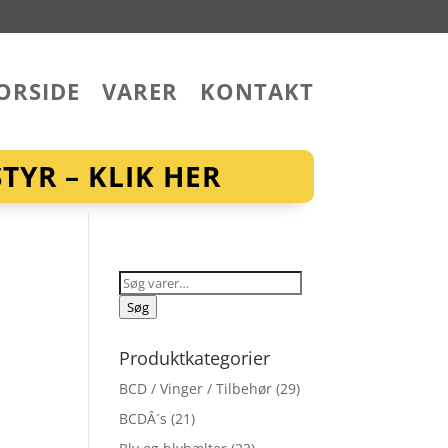
ORSIDE
VARER
KONTAKT
YR – KLIK HER
Søg
efter:
Søg
Produktkategorier
BCD / Vinger / Tilbehør
(29)
BCDÂ´s
(21)