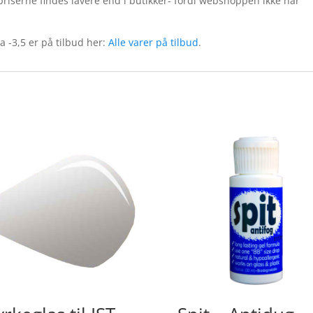
priserne findes lavere end i butikker- fordi webshoppen ikke har
a -3,5 er på tilbud her:
Alle varer på tilbud
.