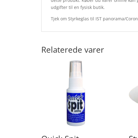
dette produkt. Køber du varer online kan 
udgifter til en fysisk butik.
Tjek om Styrkeglas til IST panorama/Coron
Relaterede varer