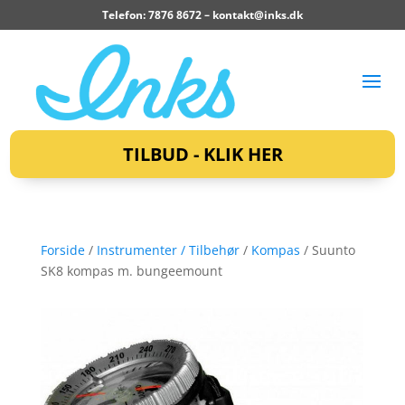
Telefon: 7876 8672 –
kontakt@inks.dk
TILBUD - KLIK HER
Forside
/
Instrumenter / Tilbehør
/
Kompas
/ Suunto
SK8 kompas m. bungeemount