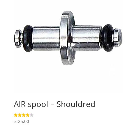
AIR spool – Shouldred
25,00
Vurderet
kr.
4.2
ud af 5