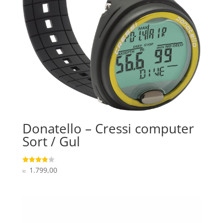
Donatello – Cressi computer
Sort / Gul
1.799,00
Vurderet
kr.
3.9
ud af 5