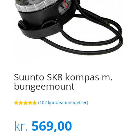
Suunto SK8 kompas m.
bungeemount
(
102
kundeanmeldelser)
Bedømt
3
som
4.8
ud af 5
kr.
569,00
baseret på
kundebedøm
melser