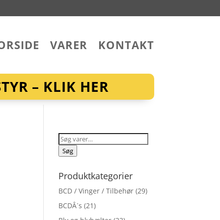
ORSIDE
VARER
KONTAKT
YR – KLIK HER
Søg
efter:
Søg
l
Produktkategorier
BCD / Vinger / Tilbehør
(29)
BCDÂ´s
(21)