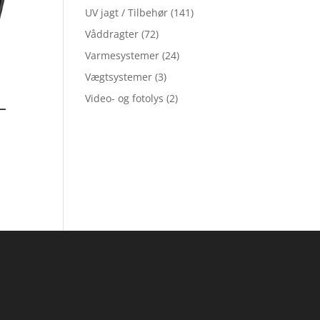
UV jagt / Tilbehør
(141)
Våddragter
(72)
Varmesystemer
(24)
Vægtsystemer
(3)
Video- og fotolys
(2)
–