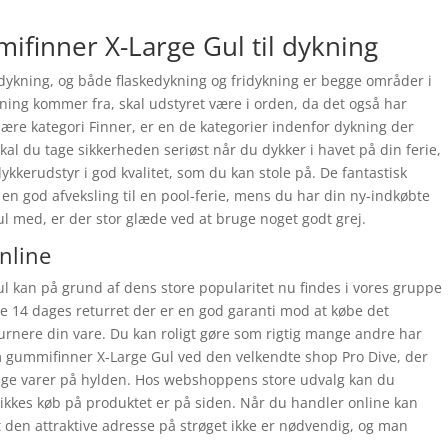
ifinner X-Large Gul til dykning
ykning, og både flaskedykning og fridykning er begge områder i
kning kommer fra, skal udstyret være i orden, da det også har
ære kategori Finner, er en de kategorier indenfor dykning der
r skal du tage sikkerheden seriøst når du dykker i havet på din ferie,
ykkerudstyr i god kvalitet, som du kan stole på. De fantastisk
en god afveksling til en pool-ferie, mens du har din ny-indkøbte
l med, er der stor glæde ved at bruge noget godt grej.
online
l kan på grund af dens store popularitet nu findes i vores gruppe
ige 14 dages returret der er en god garanti mod at købe det
turnere din vare. Du kan roligt gøre som rigtig mange andre har
eam gummifinner X-Large Gul ved den velkendte shop Pro Dive, der
gtige varer på hylden. Hos webshoppens store udvalg kan du
klikkes køb på produktet er på siden. Når du handler online kan
at den attraktive adresse på strøget ikke er nødvendig, og man