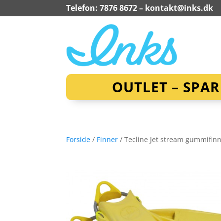
Telefon: 7876 8672 –
kontakt@inks.dk
OUTLET – SPA
Forside
/
Finner
/ Tecline Jet stream gummifinn