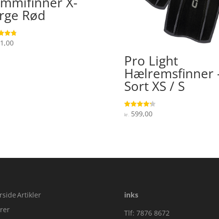
mmifinner X-
rge Rød
1,00
ret
 5
Pro Light
Hælremsfinner 
Sort XS / S
599,00
Vurderet
kr.
4.3
ud af 5
rside
Artikler
inks
rer
Tlf: 7876 8672