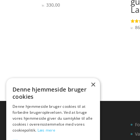
gu
330,00
Vurderet
kr.
La
4.4
ud af 5
86
Vurde
kr.
4.8
ud af
×
Denne hjemmeside bruger
cookies
Denne hjemmeside bruger cookies til at
forbedre brugeroplevelsen. Ved at bruge
vores hjemmeside giver du samtykke til alle
cookies i overensstemmelse med vores
Fo
cookiepolitik.
Læs mere
Va