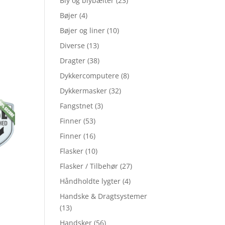
Bly og blybælter
(23)
Bøjer
(4)
Bøjer og liner
(10)
Diverse
(13)
Dragter
(38)
Dykkercomputere
(8)
Dykkermasker
(32)
Fangstnet
(3)
Finner
(53)
Finner
(16)
Flasker
(10)
Flasker / Tilbehør
(27)
Håndholdte lygter
(4)
Handske & Dragtsystemer
(13)
Handsker
(56)