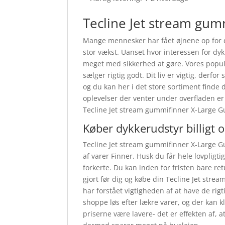
Tecline Jet stream gumm
Mange mennesker har fået øjnene op for d
stor vækst. Uanset hvor interessen for dy
meget med sikkerhed at gøre. Vores popul
sælger rigtig godt. Dit liv er vigtig, derfo
og du kan her i det store sortiment finde d
oplevelser der venter under overfladen er 
Tecline Jet stream gummifinner X-Large Gu
Køber dykkerudstyr billigt 
Tecline Jet stream gummifinner X-Large Gu
af varer Finner. Husk du får hele lovpligt
forkerte. Du kan inden for fristen bare re
gjort før dig og købe din Tecline Jet str
har forstået vigtigheden af at have de ri
shoppe løs efter lækre varer, og der kan 
priserne være lavere- det er effekten af, 