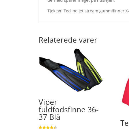
dermed sparer meget på huslejen.
Tjek om Tecline Jet stream gummifinner X-
Relaterede varer
Viper
fuldfodsfinne 36-
37 Blå
Te