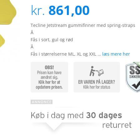
3.6
ud
kr.
861,00
af 5
baseret
på
kundebed
ømmels
Tecline Jetstream gummifinner med spring-straps
er
Â
Fås i sort, gul og rød
Â
Fås i størrelserne ML, XL og XXL …
læs mere her