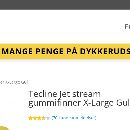
F
R MANGE PENGE PÅ DYKKERUDST
er X-Large Gul
Tecline Jet stream
gummifinner X-Large Gu
(
70
kundeanmeldelser)
Bedømt
55
som