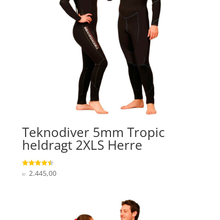
Teknodiver 5mm Tropic
heldragt 2XLS Herre
2.445,00
Vurderet
kr.
4.5
ud af 5