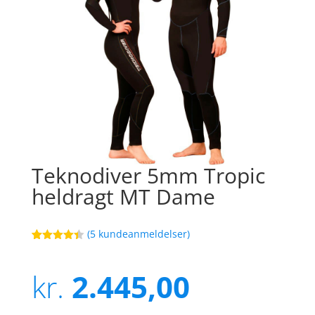
Teknodiver 5mm Tropic
heldragt MT Dame
(
5
kundeanmeldelser)
Bedømt
61
som
4.4
ud af 5
kr.
2.445,00
baseret
på
kundebedø
mmelser