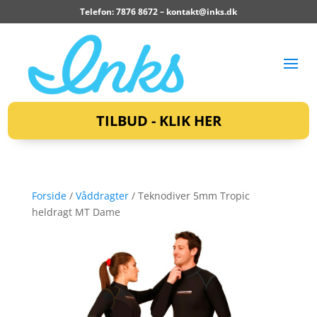
Telefon: 7876 8672 –
kontakt@inks.dk
TILBUD - KLIK HER
Forside
/
Våddragter
/ Teknodiver 5mm Tropic
heldragt MT Dame