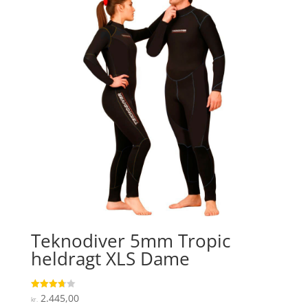
Teknodiver 5mm Tropic
heldragt XLS Dame
2.445,00
Vurderet
kr.
3.7