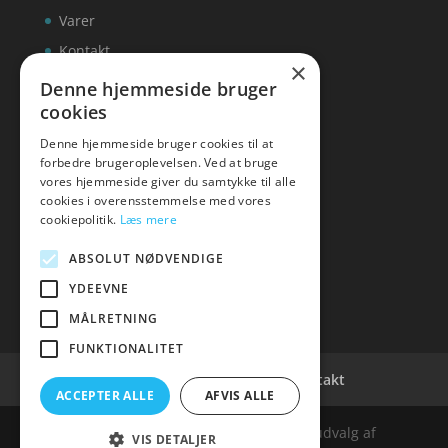
Varer
Kontakt
×
Denne hjemmeside bruger
cookies
Denne hjemmeside bruger cookies til at
inks
forbedre brugeroplevelsen. Ved at bruge
vores hjemmeside giver du samtykke til alle
Tlf: 7876 8672
cookies i overensstemmelse med vores
Mail:
info@inks.dk
cookiepolitik.
Læs mere
ABSOLUT NØDVENDIGE
YDEEVNE
MÅLRETNING
FUNKTIONALITET
Cookie- og privatlivspolitik
Kontakt
ACCEPTER ALLE
AFVIS ALLE
Denne hjemmeside samler et bredt udvalg af
VIS DETALJER