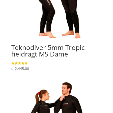
Teknodiver 5mm Tropic
heldragt MS Dame
2.445,00
Vurderet
kr.
5
ud af 5