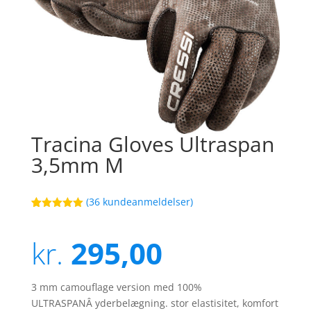
Tracina Gloves Ultraspan
3,5mm M
(
36
kundeanmeldelser)
Bedømt
39
som
5
ud
af 5
kr.
295,00
baseret på
kundebedøm
melser
3 mm camouflage version med 100%
ULTRASPANÂ yderbelægning. stor elastisitet, komfort