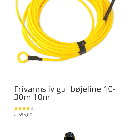
Frivannsliv gul bøjeline 10-
30m 10m
595,00
Vurderet
kr.
4.1
ud af 5