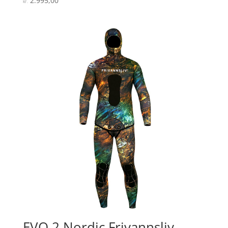
2.995,00
kr.
4.1
ud af 5
EVO 2 Nordic Frivannsliv