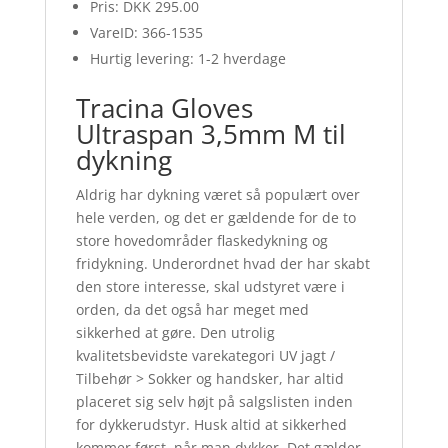
Pris: DKK 295.00
VareID: 366-1535
Hurtig levering: 1-2 hverdage
Tracina Gloves
Ultraspan 3,5mm M til
dykning
Aldrig har dykning været så populært over
hele verden, og det er gældende for de to
store hovedområder flaskedykning og
fridykning. Underordnet hvad der har skabt
den store interesse, skal udstyret være i
orden, da det også har meget med
sikkerhed at gøre. Den utrolig
kvalitetsbevidste varekategori UV jagt /
Tilbehør > Sokker og handsker, har altid
placeret sig selv højt på salgslisten inden
for dykkerudstyr. Husk altid at sikkerhed
kommer først, når man dykker. Det gælder