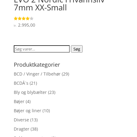
7mm XX-Small
2.995,00
Vurderet
kr.
4.2
ud af 5
Søg
Søg
efter:
Produktkategorier
BCD / Vinger / Tilbehør
(29)
BCDÂ´s
(21)
Bly og blybælter
(23)
Bøjer
(4)
Bøjer og liner
(10)
Diverse
(13)
Dragter
(38)