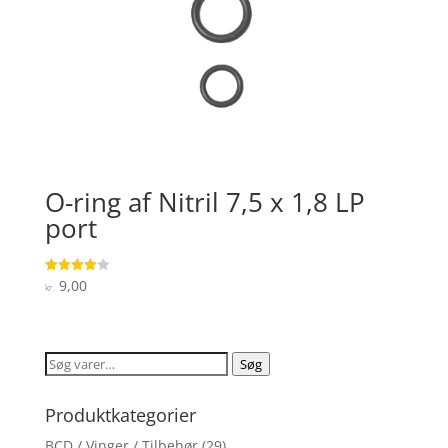
O-ring af Nitril 7,5 x 1,8 LP
port
9,00
Vurderet
kr.
4
ud af 5
Søg
Søg
efter:
Produktkategorier
BCD / Vinger / Tilbehør
(29)