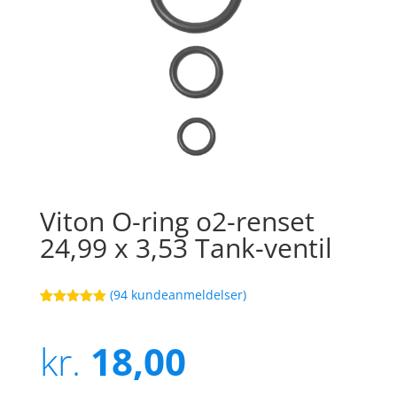
Viton O-ring o2-renset
24,99 x 3,53 Tank-ventil
(
94
kundeanmeldelser)
Bedømt
32
som
4.9
ud af 5
kr.
18,00
baseret på
kundebedøm
melser