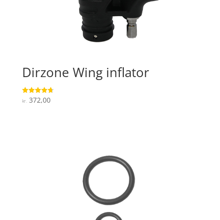
Dirzone Wing inflator
372,00
Vurderet
kr.
4.7
ud af 5