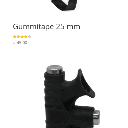
Gummitape 25 mm
45,00
Vurderet
kr.
3.9
ud af 5