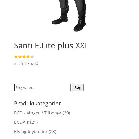
Santi E.Lite plus XXL
25.175,00
Vurderet
kr.
4.1
ud af 5
Søg
Søg
efter:
Produktkategorier
BCD / Vinger / Tilbehør
(29)
BCDÂ´s
(21)
Bly og blybælter
(23)