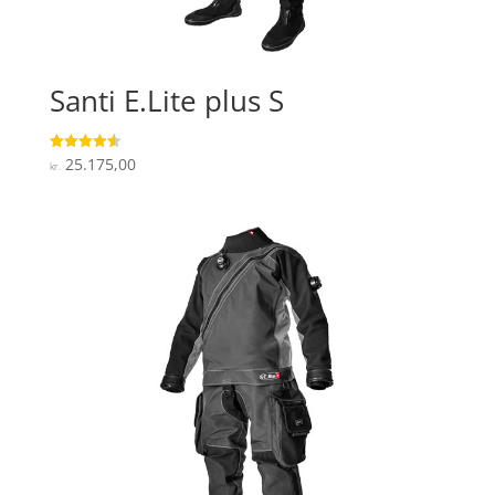
Santi E.Lite plus S
25.175,00
Vurderet
kr.
4.6
ud af 5