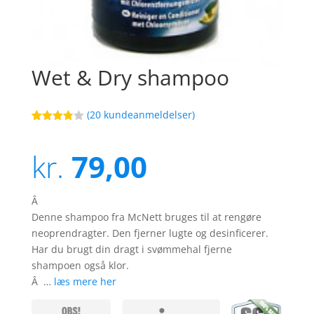
Wet & Dry shampoo
(
20
kundeanmeldelser)
Bedømt
42
som
3.8
ud af
kr.
79,00
5
baseret
på
kundebed
ømmels
Â
er
Denne shampoo fra McNett bruges til at rengøre
neoprendragter. Den fjerner lugte og desinficerer.
Har du brugt din dragt i svømmehal fjerne
shampoen også klor.
Â …
læs mere her