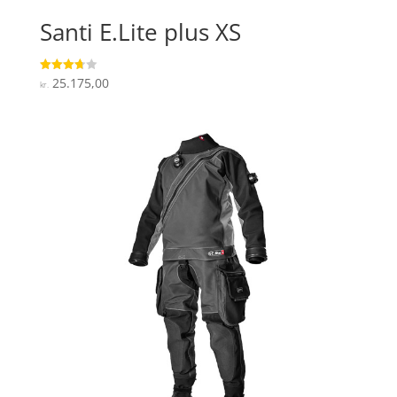
Santi E.Lite plus XS
25.175,00
Vurderet
kr.
3.7
ud af 5