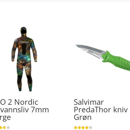
O 2 Nordic
Salvimar
ivannsliv 7mm
PredaThor kniv
rge
Grøn