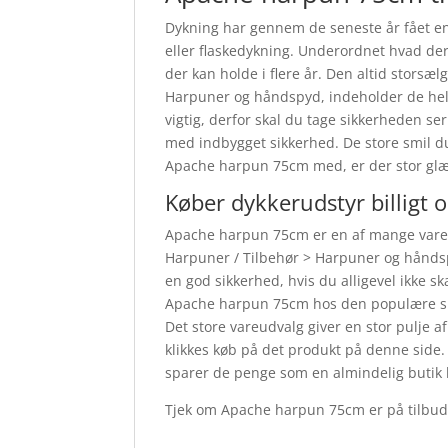
Dykning har gennem de seneste år fået en
eller flaskedykning. Underordnet hvad der 
der kan holde i flere år. Den altid storsæ
Harpuner og håndspyd, indeholder de helt rig
vigtig, derfor skal du tage sikkerheden se
med indbygget sikkerhed. De store smil d
Apache harpun 75cm med, er der stor glæd
Køber dykkerudstyr billigt 
Apache harpun 75cm er en af mange varer 
Harpuner / Tilbehør > Harpuner og håndsp
en god sikkerhed, hvis du alligevel ikke 
Apache harpun 75cm hos den populære shop
Det store vareudvalg giver en stor pulje a
klikkes køb på det produkt på denne side
sparer de penge som en almindelig butik 
Tjek om Apache harpun 75cm er på tilbud