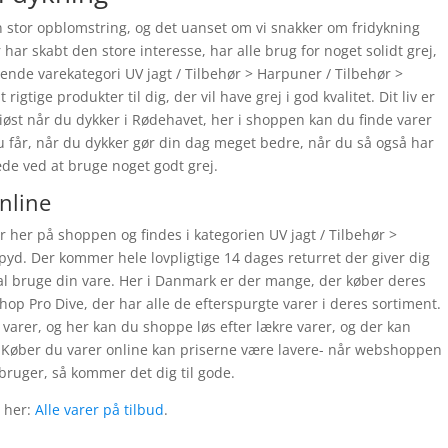
 stor opblomstring, og det uanset om vi snakker om fridykning
har skabt den store interesse, har alle brug for noget solidt grej,
lgende varekategori UV jagt / Tilbehør > Harpuner / Tilbehør >
tige produkter til dig, der vil have grej i god kvalitet. Dit liv er
riøst når du dykker i Rødehavet, her i shoppen kan du finde varer
u får, når du dykker gør din dag meget bedre, når du så også har
e ved at bruge noget godt grej.
online
her på shoppen og findes i kategorien UV jagt / Tilbehør >
yd. Der kommer hele lovpligtige 14 dages returret der giver dig
skal bruge din vare. Her i Danmark er der mange, der køber deres
 Pro Dive, der har alle de efterspurgte varer i deres sortiment.
f varer, og her kan du shoppe løs efter lækre varer, og der kan
. Køber du varer online kan priserne være lavere- når webshoppen
bruger, så kommer det dig til gode.
 her:
Alle varer på tilbud
.