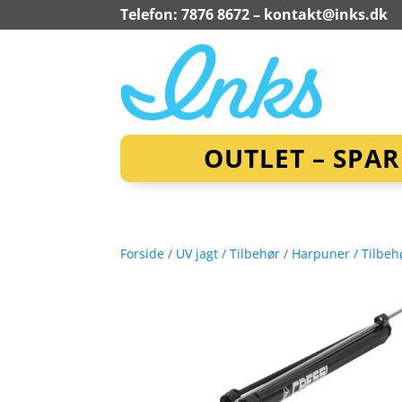
Telefon: 7876 8672 –
kontakt@inks.dk
OUTLET – SPA
Forside
/
UV jagt / Tilbehør
/
Harpuner / Tilbeh