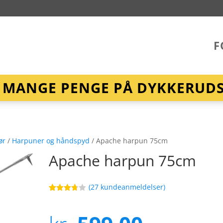
F
R MANGE PENGE PÅ DYKKERUDST
ør
/
Harpuner og håndspyd
/ Apache harpun 75cm
Apache harpun 75cm
(
27
kundeanmeldelser)
Bedømt
15
som
3.7
ud
af 5