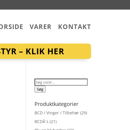
ORSIDE
VARER
KONTAKT
YR – KLIK HER
Søg
efter:
Søg
Produktkategorier
BCD / Vinger / Tilbehør
(29)
BCDÂ´s
(21)