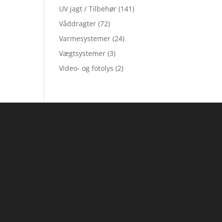
UV jagt / Tilbehør
(141)
Våddragter
(72)
Varmesystemer
(24)
Vægtsystemer
(3)
Video- og fotolys
(2)