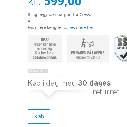
kr.
599,00
baseret
på
kundebed
ømmels
Billig begynder harpun fra Cressi
er
Â
Fås i flere længder …
læs mere her
Køb