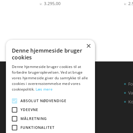
3.295,00
2.
Vurderet
Vurde
kr.
kr.
4.1
3.6
ud af 5
ud af
×
Denne hjemmeside bruger
cookies
Denne hjemmeside bruger cookies til at
forbedre brugeroplevelsen. Ved at bruge
vores hjemmeside giver du samtykke til alle
cookies i overensstemmelse med vores
Fo
cookiepolitik.
Læs mere
Va
ABSOLUT NØDVENDIGE
Ko
YDEEVNE
MÅLRETNING
FUNKTIONALITET