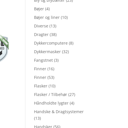
Bly og blybælter
(23)
Bøjer
(4)
Bøjer og liner
(10)
Diverse
(13)
Dragter
(38)
Dykkercomputere
(8)
Dykkermasker
(32)
Fangstnet
(3)
Finner
(16)
Finner
(53)
Flasker
(10)
Flasker / Tilbehør
(27)
Håndholdte lygter
(4)
Handske & Dragtsystemer
(13)
Handsker
(56)