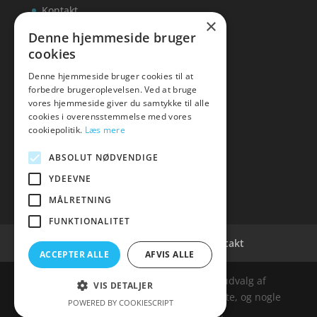
Kontakt
×
Denne hjemmeside bruger
cookies
Denne hjemmeside bruger cookies til at
inks
forbedre brugeroplevelsen. Ved at bruge
vores hjemmeside giver du samtykke til alle
Tlf: 7876 8672
cookies i overensstemmelse med vores
Mail:
info@inks.dk
cookiepolitik.
Læs mere
ABSOLUT NØDVENDIGE
YDEEVNE
MÅLRETNING
FUNKTIONALITET
Cookie- og privatlivspolitik
Kontakt
ACCEPTER ALLE
AFVIS ALLE
Denne hjemmeside samler et bredt udvalg af
VIS DETALJER
spændende varer. Siden er et affiiliatesite, og nogle
POWERED BY COOKIESCRIPT
links kan være affiliatelinks.