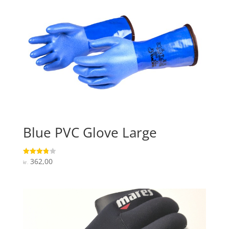
Blue PVC Glove Large
362,00
Vurderet
kr.
3.8
ud af 5