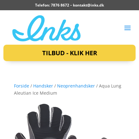
Telefon: 7876 8672 –
kontakt@inks.dk
TILBUD - KLIK HER
Forside
/
Handsker
/
Neoprenhandsker
/ Aqua Lung
Aleutian Ice Medium