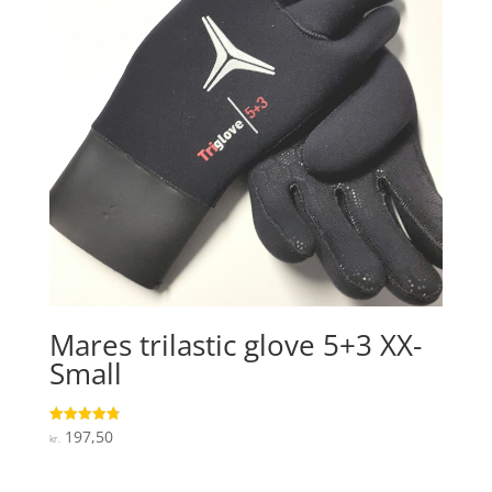
Mares trilastic glove 5+3 XX-
Small
197,50
Vurderet
kr.
4.8
ud af 5