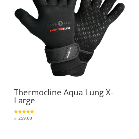
Thermocline Aqua Lung X-
Large
259,00
Vurderet
kr.
4.9
ud af 5