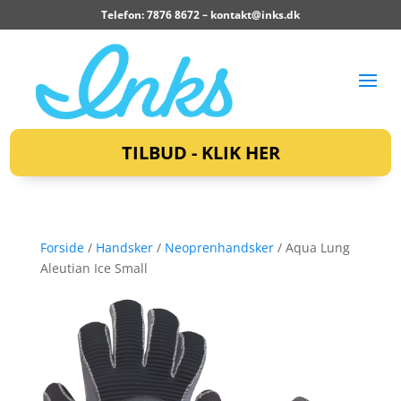
Telefon: 7876 8672 –
kontakt@inks.dk
TILBUD - KLIK HER
Forside
/
Handsker
/
Neoprenhandsker
/ Aqua Lung
Aleutian Ice Small