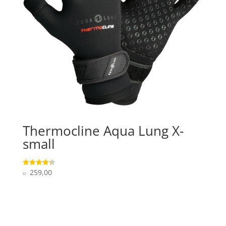
Thermocline Aqua Lung X-
small
259,00
Vurderet
kr.
4.3
ud af 5