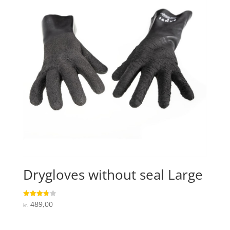
Drygloves without seal Large
489,00
Vurderet
kr.
3.8
ud af 5