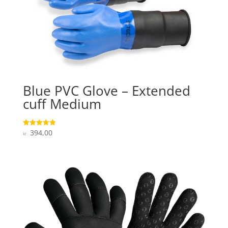
Blue PVC Glove – Extended
cuff Medium
394,00
Vurderet
kr.
4.9
ud af 5