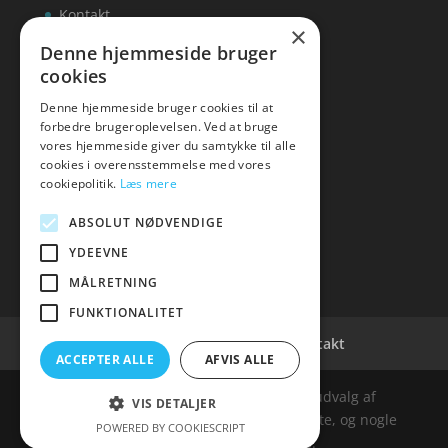
Kontakt
×
Denne hjemmeside bruger
cookies
Denne hjemmeside bruger cookies til at
inks
forbedre brugeroplevelsen. Ved at bruge
vores hjemmeside giver du samtykke til alle
Tlf: 7876 8672
cookies i overensstemmelse med vores
Mail:
info@inks.dk
cookiepolitik.
Læs mere
ABSOLUT NØDVENDIGE
YDEEVNE
MÅLRETNING
FUNKTIONALITET
Cookie- og privatlivspolitik
Kontakt
ACCEPTER ALLE
AFVIS ALLE
Denne hjemmeside samler et bredt udvalg af
VIS DETALJER
spændende varer. Siden er et affiiliatesite, og nogle
POWERED BY COOKIESCRIPT
links kan være affiliatelinks.