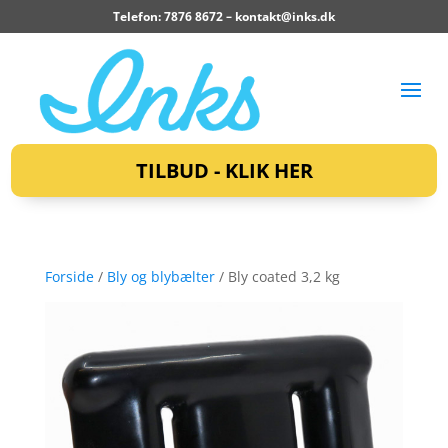
Telefon: 7876 8672 –
kontakt@inks.dk
TILBUD - KLIK HER
Forside
/
Bly og blybælter
/ Bly coated 3,2 kg