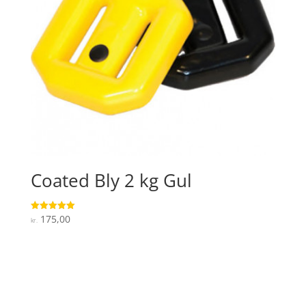
Coated Bly 2 kg Gul
175,00
Vurderet
kr.
5
ud af 5