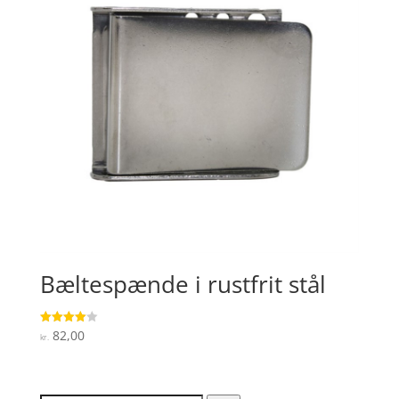
Bæltespænde i rustfrit stål
82,00
Vurderet
kr.
4
ud af 5