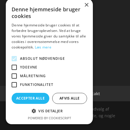
×
Denne hjemmeside bruger
cookies
Denne hjemmeside bruger cookies til at
inks
forbedre brugeroplevelsen. Ved at bruge
vores hjemmeside giver du samtykke til alle
Tlf: 7876 8672
cookies i overensstemmelse med vores
Mail:
info@inks.dk
cookiepolitik.
Læs mere
ABSOLUT NØDVENDIGE
YDEEVNE
MÅLRETNING
FUNKTIONALITET
Cookie- og privatlivspolitik
Kontakt
ACCEPTER ALLE
AFVIS ALLE
Denne hjemmeside samler et bredt udvalg af
VIS DETALJER
spændende varer. Siden er et affiiliatesite, og nogle
POWERED BY COOKIESCRIPT
links kan være affiliatelinks.