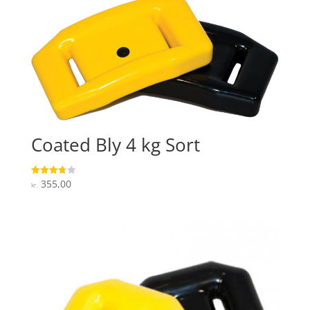
Coated Bly 4 kg Sort
355,00
Vurderet
kr.
3.7
ud af 5