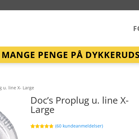
F
R MANGE PENGE PÅ DYKKERUDST
g u. line X- Large
Doc’s Proplug u. line X-
Large
(
60
kundeanmeldelser)
Bedømt
86
som
4.8