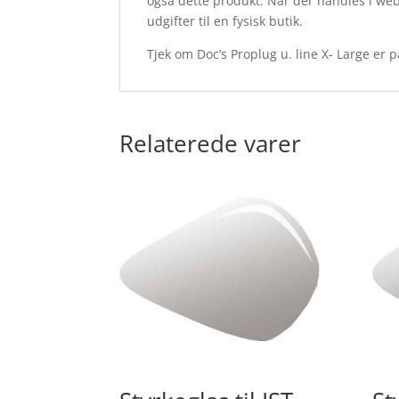
også dette produkt. Når der handles i we
udgifter til en fysisk butik.
Tjek om Doc’s Proplug u. line X- Large er p
Relaterede varer