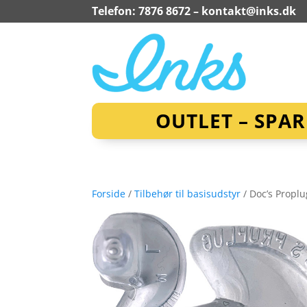
Telefon: 7876 8672 –
kontakt@inks.dk
OUTLET – SPA
Forside
/
Tilbehør til basisudstyr
/ Doc’s Proplu