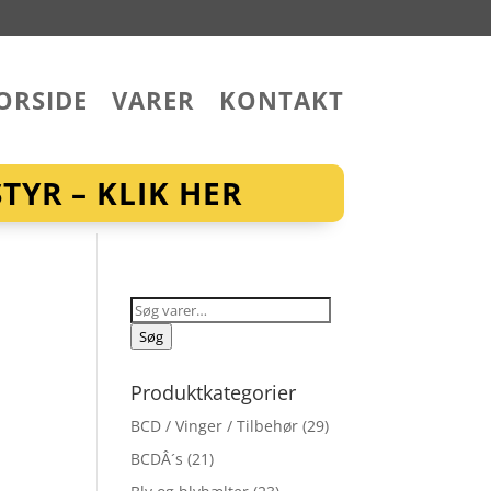
ORSIDE
VARER
KONTAKT
YR – KLIK HER
Søg
efter:
Søg
Produktkategorier
BCD / Vinger / Tilbehør
(29)
BCDÂ´s
(21)