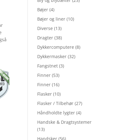
Bly og blybælter
(23)
Bøjer
(4)
Bøjer og liner
(10)
ar
Diverse
(13)
e
Dragter
(38)
også
Dykkercomputere
(8)
Dykkermasker
(32)
Fangstnet
(3)
Finner
(53)
Finner
(16)
Flasker
(10)
Flasker / Tilbehør
(27)
Håndholdte lygter
(4)
Handske & Dragtsystemer
(13)
Handsker
(56)