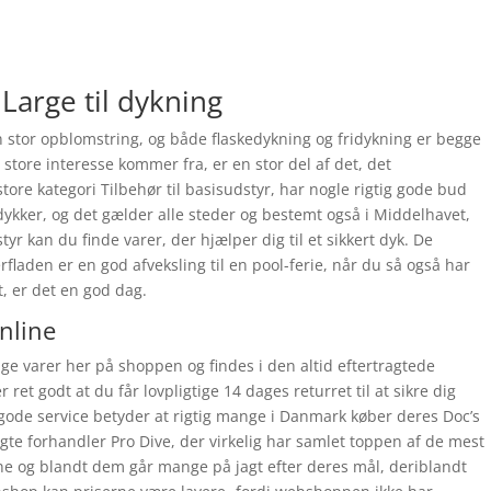
 Large til dykning
 stor opblomstring, og både flaskedykning og fridykning er begge
store interesse kommer fra, er en stor del af det, det
e kategori Tilbehør til basisudstyr, har nogle rigtig gode bud
u dykker, og det gælder alle steder og bestemt også i Middelhavet,
tyr kan du finde varer, der hjælper dig til et sikkert dyk. De
rfladen er en god afveksling til en pool-ferie, når du så også har
t, er det en god dag.
online
nge varer her på shoppen og findes i den altid eftertragtede
r ret godt at du får lovpligtige 14 dages returret til at sikre dig
 gode service betyder at rigtig mange i Danmark køber deres Doc’s
gte forhandler Pro Dive, der virkelig har samlet toppen af de mest
ne og blandt dem går mange på jagt efter deres mål, deriblandt