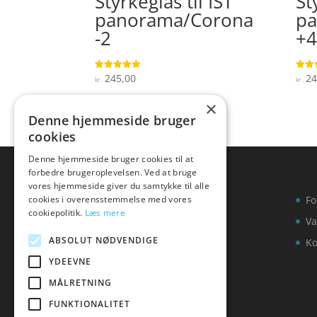
Styrkeglas til IST
St
panorama/Corona
pa
-2
+4
245,00
24
Vurderet
Vurde
kr.
kr.
4.9
4.2
ud af 5
ud af
×
Denne hjemmeside bruger
cookies
Denne hjemmeside bruger cookies til at
forbedre brugeroplevelsen. Ved at bruge
vores hjemmeside giver du samtykke til alle
cookies i overensstemmelse med vores
Fo
cookiepolitik.
Læs mere
Va
ABSOLUT NØDVENDIGE
Ko
YDEEVNE
MÅLRETNING
FUNKTIONALITET