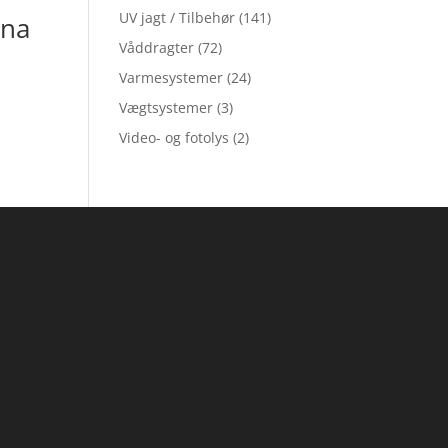
T
UV jagt / Tilbehør
(141)
na
Våddragter
(72)
Varmesystemer
(24)
Vægtsystemer
(3)
Video- og fotolys
(2)