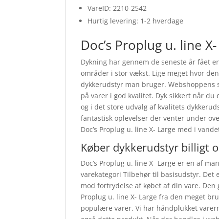
VareID: 2210-2542
Hurtig levering: 1-2 hverdage
Doc’s Proplug u. line X-
Dykning har gennem de seneste år fået en
områder i stor vækst. Lige meget hvor den 
dykkerudstyr man bruger. Webshoppens stor
på varer i god kvalitet. Dyk sikkert når d
og i det store udvalg af kvalitets dykkeruds
fantastisk oplevelser der venter under ove
Doc’s Proplug u. line X- Large med i vande
Køber dykkerudstyr billigt 
Doc’s Proplug u. line X- Large er en af ma
varekategori Tilbehør til basisudstyr. Det e
mod fortrydelse af købet af din vare. Den
Proplug u. line X- Large fra den meget bru
populære varer. Vi har håndplukket varer