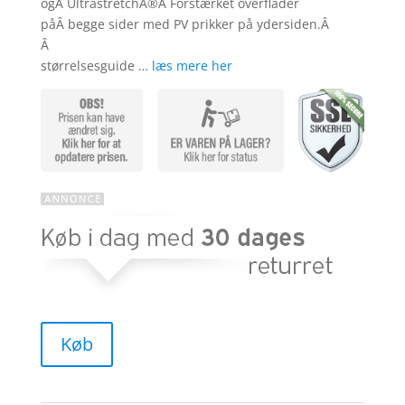
ogÂ UltrastretchÂ®Â Forstærket overflader
påÂ begge sider med PV prikker på ydersiden.Â
Â
størrelsesguide …
læs mere her
Køb