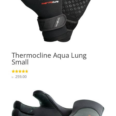
Thermocline Aqua Lung
Small
259,00
Vurderet
kr.
4.7
ud af 5