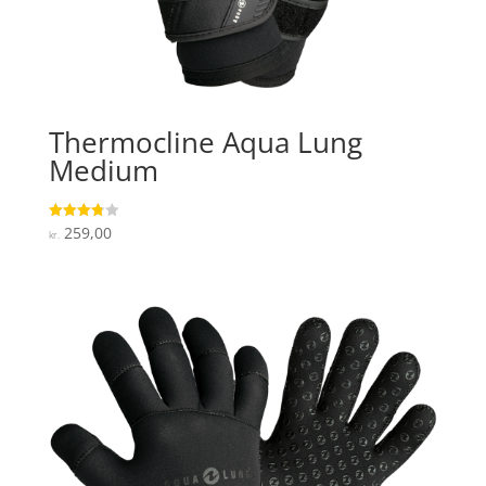
Thermocline Aqua Lung
Medium
259,00
Vurderet
kr.
3.8
ud af 5