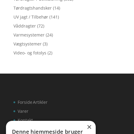
Tørdragtshandsker
(14)
UV jagt / Tilbehør
(141)
Våddragter
(72)
Varmesystemer
(24)
Vægtsystemer
(3)
Video- og fotolys
(2)
Forside
Artikler
Varer
Kontakt
×
Denne hjemmeside bruger