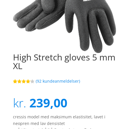
High Stretch gloves 5 mm
XL
(
92
kundeanmeldelser)
Bedømt
87
som
4.1
ud af 5
kr.
239,00
baseret
på
kundebedø
mmelser
cressis model med maksimum elastisitet, lavet i
neopren med lav densistet