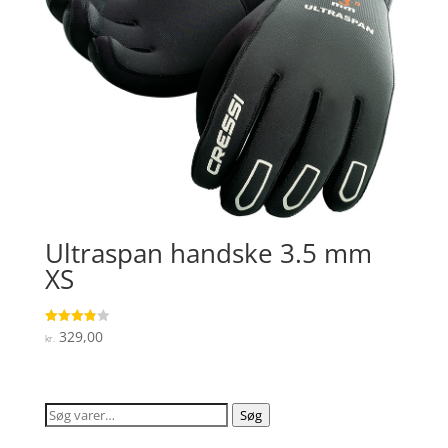
Ultraspan handske 3.5 mm
XS
329,00
Vurderet
kr.
3.9
ud af 5
Søg
Søg
efter: