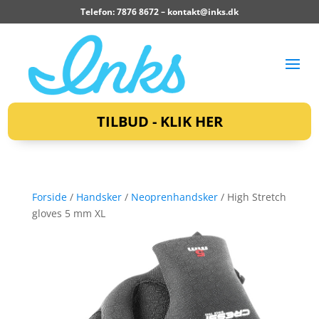
Telefon: 7876 8672 –
kontakt@inks.dk
TILBUD - KLIK HER
Forside
/
Handsker
/
Neoprenhandsker
/ High Stretch
gloves 5 mm XL