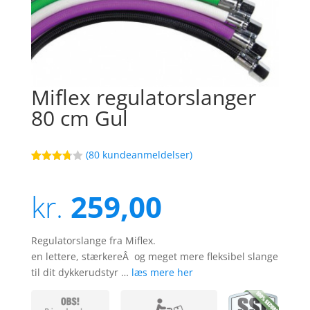
Miflex regulatorslanger
80 cm Gul
(
80
kundeanmeldelser)
Bedømt
50
som
3.7
ud
kr.
259,00
af 5
baseret
på
kundebed
ømmels
Regulatorslange fra Miflex.
er
en lettere, stærkereÂ og meget mere fleksibel slange
til dit dykkerudstyr …
læs mere her