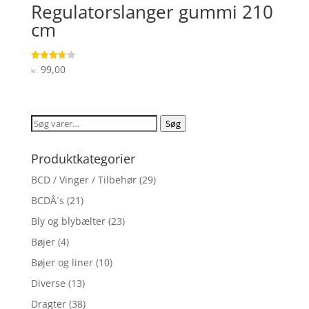
Regulatorslanger gummi 210
cm
99,00
Vurderet
kr.
3.7
ud af 5
Søg
Søg
efter:
Produktkategorier
BCD / Vinger / Tilbehør
(29)
BCDÂ´s
(21)
Bly og blybælter
(23)
Bøjer
(4)
Bøjer og liner
(10)
Diverse
(13)
Dragter
(38)