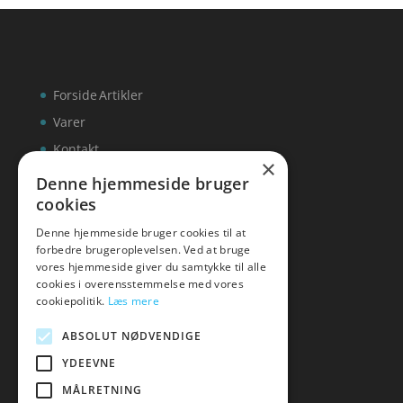
Forside
Artikler
Varer
Kontakt
×
Denne hjemmeside bruger
cookies
Denne hjemmeside bruger cookies til at
inks
forbedre brugeroplevelsen. Ved at bruge
vores hjemmeside giver du samtykke til alle
Tlf: 7876 8672
cookies i overensstemmelse med vores
Mail:
info@inks.dk
cookiepolitik.
Læs mere
ABSOLUT NØDVENDIGE
YDEEVNE
MÅLRETNING