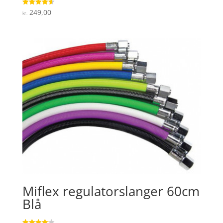
249,00
Vurderet
kr.
4.6
ud af 5
Miflex regulatorslanger 60cm
Blå