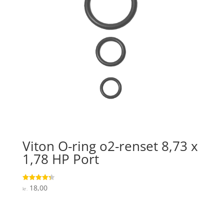
Viton O-ring o2-renset 8,73 x
1,78 HP Port
18,00
Vurderet
kr.
4.3
ud af 5