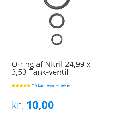
O-ring af Nitril 24,99 x
3,53 Tank-ventil
(
15
kundeanmeldelser)
Bedømt
8
som
4.6
ud af 5
kr.
10,00
baseret på
kundebedø
mmelser