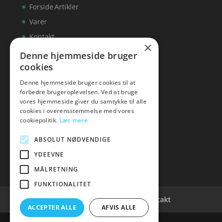
Forside
Artikler
Varer
Kontakt
×
Denne hjemmeside bruger
cookies
Denne hjemmeside bruger cookies til at
inks
forbedre brugeroplevelsen. Ved at bruge
vores hjemmeside giver du samtykke til alle
Tlf: 7876 8672
cookies i overensstemmelse med vores
Mail:
info@inks.dk
cookiepolitik.
Læs mere
ABSOLUT NØDVENDIGE
YDEEVNE
MÅLRETNING
FUNKTIONALITET
Cookie- og privatlivspolitik
Kontakt
ACCEPTER ALLE
AFVIS ALLE