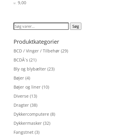
9,00
Vurderet
kr.
3.7
ud af 5
Søg
Søg
efter:
Produktkategorier
BCD / Vinger / Tilbehør
(29)
BCDÂ´s
(21)
Bly og blybælter
(23)
Bøjer
(4)
Bøjer og liner
(10)
Diverse
(13)
Dragter
(38)
Dykkercomputere
(8)
Dykkermasker
(32)
Fangstnet
(3)