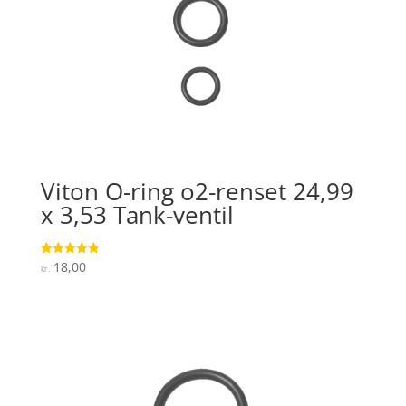
Viton O-ring o2-renset 24,99
x 3,53 Tank-ventil
18,00
Vurderet
kr.
4.9
ud af 5