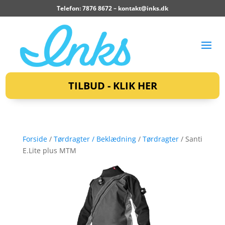
Telefon: 7876 8672 –
kontakt@inks.dk
TILBUD - KLIK HER
Forside
/
Tørdragter / Beklædning
/
Tørdragter
/ Santi
E.Lite plus MTM