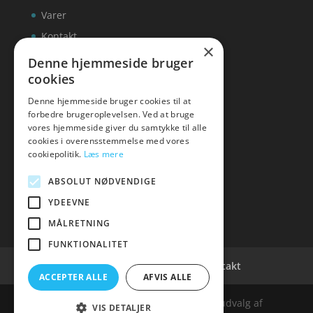
Varer
Kontakt
×
Denne hjemmeside bruger
cookies
Denne hjemmeside bruger cookies til at
inks
forbedre brugeroplevelsen. Ved at bruge
vores hjemmeside giver du samtykke til alle
Tlf: 7876 8672
cookies i overensstemmelse med vores
Mail:
info@inks.dk
cookiepolitik.
Læs mere
ABSOLUT NØDVENDIGE
YDEEVNE
MÅLRETNING
FUNKTIONALITET
Cookie- og privatlivspolitik
Kontakt
ACCEPTER ALLE
AFVIS ALLE
Denne hjemmeside samler et bredt udvalg af
VIS DETALJER