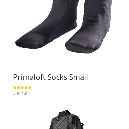
Primaloft Socks Small
521,00
Vurderet
kr.
4.7
ud af 5