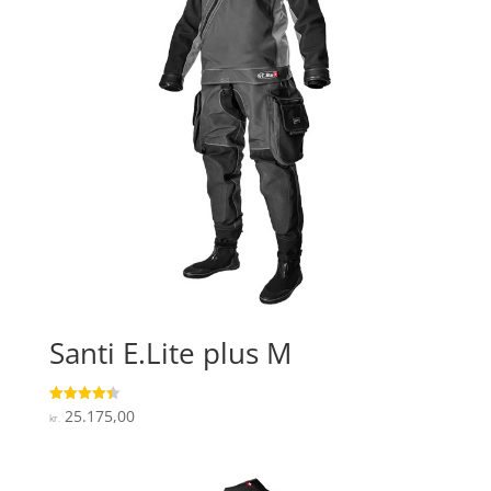
Santi E.Lite plus M
25.175,00
Vurderet
kr.
4.4
ud af 5