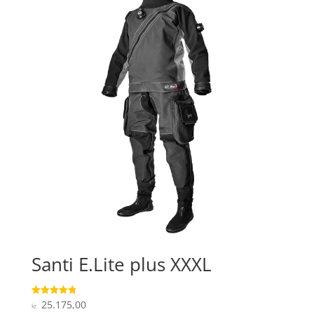
Santi E.Lite plus XXXL
25.175,00
Vurderet
kr.
4.8