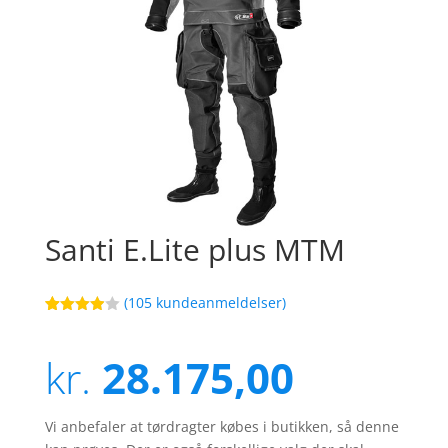
Santi E.Lite plus MTM
(
105
kundeanmeldelser)
Bedømt
88
som
3.9
ud af 5
kr.
28.175,00
baseret
på
kundebed
ømmels
er
Vi anbefaler at tørdragter købes i butikken, så denne