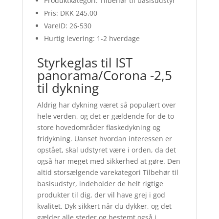
Produktkategori: Tilbehør til basisudstyr
Pris: DKK 245.00
VareID: 26-530
Hurtig levering: 1-2 hverdage
Styrkeglas til IST
panorama/Corona -2,5
til dykning
Aldrig har dykning været så populært over
hele verden, og det er gældende for de to
store hovedområder flaskedykning og
fridykning. Uanset hvordan interessen er
opstået, skal udstyret være i orden, da det
også har meget med sikkerhed at gøre. Den
altid storsælgende varekategori Tilbehør til
basisudstyr, indeholder de helt rigtige
produkter til dig, der vil have grej i god
kvalitet. Dyk sikkert når du dykker, og det
gælder alle steder og bestemt også i