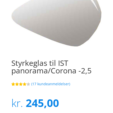
Styrkeglas til IST
panorama/Corona -2,5
(
17
kundeanmeldelser)
Bedømt
38
som
4.1
ud af 5
kr.
245,00
baseret
på
kundebedø
mmelser