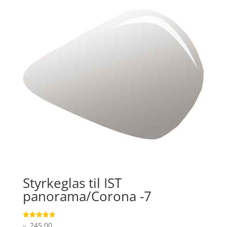
Styrkeglas til IST
panorama/Corona -7
245,00
Vurderet
kr.