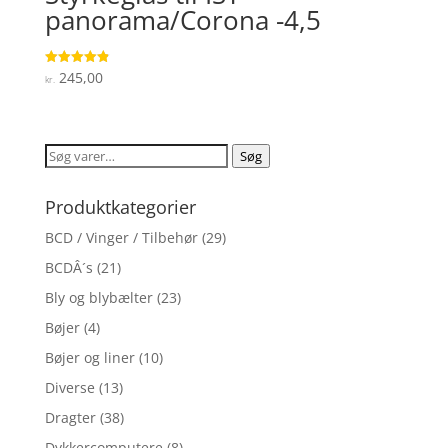
panorama/Corona -4,5
245,00
Vurderet
kr.
4.9
ud af 5
Søg
Søg
efter:
Produktkategorier
BCD / Vinger / Tilbehør
(29)
BCDÂ´s
(21)
Bly og blybælter
(23)
Bøjer
(4)
Bøjer og liner
(10)
Diverse
(13)
Dragter
(38)
Dykkercomputere
(8)