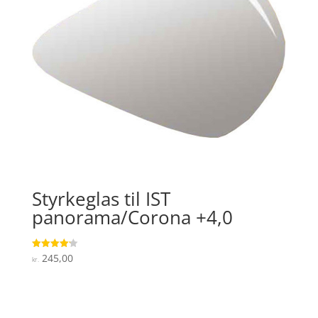
Styrkeglas til IST
panorama/Corona +4,0
245,00
Vurderet
kr.
4.2
ud af 5