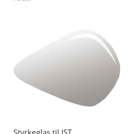
4.8
ud af 5
Styrkeglas til IST