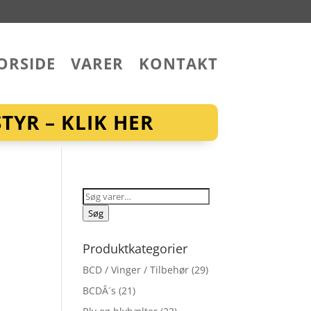
ORSIDE
VARER
KONTAKT
YR – KLIK HER
Søg
efter:
Søg
Produktkategorier
BCD / Vinger / Tilbehør
(29)
BCDÂ´s
(21)