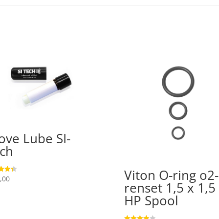
ove Lube SI-
ch
Viton O-ring o2-
,00
ret
renset 1,5 x 1,5
 5
HP Spool