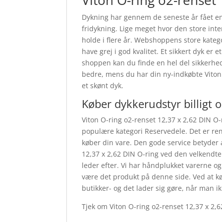
Viton O-ring o2-renset 
Dykning har gennem de seneste år fået en
fridykning. Lige meget hvor den store inte
holde i flere år. Webshoppens store kategor
have grej i god kvalitet. Et sikkert dyk e
shoppen kan du finde en hel del sikkerhe
bedre, mens du har din ny-indkøbte Viton 
et skønt dyk.
Køber dykkerudstyr billigt 
Viton O-ring o2-renset 12,37 x 2,62 DIN O
populære kategori Reservedele. Det er ren
køber din vare. Den gode service betyder 
12,37 x 2,62 DIN O-ring ved den velkendte
leder efter. Vi har håndplukket varerne o
være det produkt på denne side. Ved at kø
butikker- og det lader sig gøre, når man i
Tjek om Viton O-ring o2-renset 12,37 x 2,6