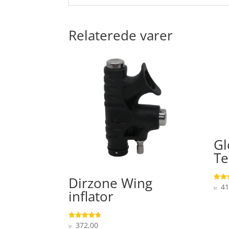
Relaterede varer
Gl
Te
Dirzone Wing
41
Vurde
kr.
inflator
4.3
ud af
372,00
Vurderet
kr.