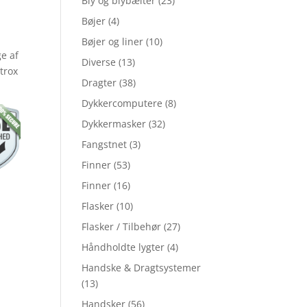
Bly og blybælter
(23)
Bøjer
(4)
Bøjer og liner
(10)
ge af
Diverse
(13)
trox
Dragter
(38)
Dykkercomputere
(8)
Dykkermasker
(32)
Fangstnet
(3)
Finner
(53)
Finner
(16)
Flasker
(10)
Flasker / Tilbehør
(27)
Håndholdte lygter
(4)
Handske & Dragtsystemer
(13)
Handsker
(56)