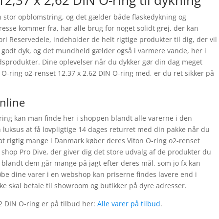
12,37 x 2,62 DIN O-ring til dykning
 stor opblomstring, og det gælder både flaskedykning og
resse kommer fra, har alle brug for noget solidt grej, der kan
i Reservedele, indeholder de helt rigtige produkter til dig, der vil
r et godt dyk, og det mundheld gælder også i varmere vande, her i
dsprodukter. Dine oplevelser når du dykker gør din dag meget
O-ring o2-renset 12,37 x 2,62 DIN O-ring med, er du ret sikker på
online
-ring kan man finde her i shoppen blandt alle varerne i den
 luksus at få lovpligtige 14 dages returret med din pakke når du
at rigtig mange i Danmark køber deres Viton O-ring o2-renset
 shop Pro Dive, der giver dig det store udvalg af de produkter du
g blandt dem går mange på jagt efter deres mål, som jo fx kan
be dine varer i en webshop kan priserne findes lavere end i
kke skal betale til showroom og butikker på dyre adresser.
2 DIN O-ring er på tilbud her:
Alle varer på tilbud
.