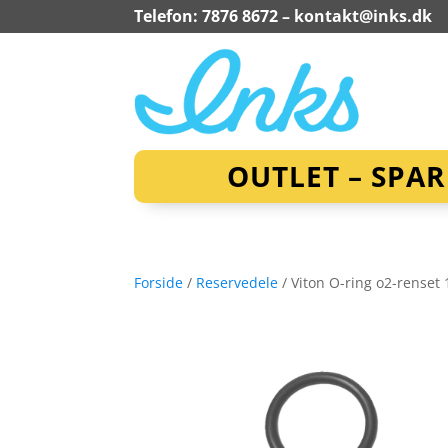
Telefon: 7876 8672 –
kontakt@inks.dk
OUTLET – SPA
Forside
/
Reservedele
/ Viton O-ring o2-renset 