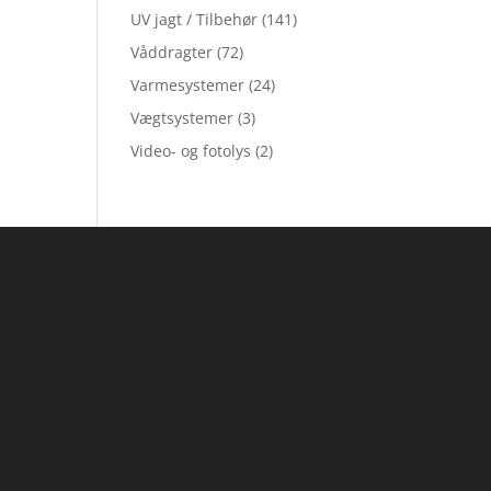
UV jagt / Tilbehør
(141)
Våddragter
(72)
Varmesystemer
(24)
Vægtsystemer
(3)
Video- og fotolys
(2)