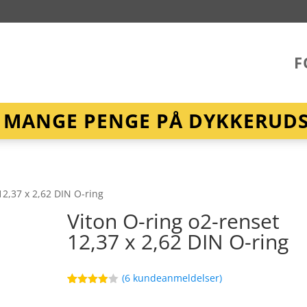
F
R MANGE PENGE PÅ DYKKERUDST
12,37 x 2,62 DIN O-ring
Viton O-ring o2-renset
12,37 x 2,62 DIN O-ring
(
6
kundeanmeldelser)
Bedømt
98
som
3.9