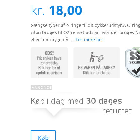
ud af 5
kr.
18,00
baseret
på
kundebed
ømmels
er
Gængse typer af o-ringe til dit dykkerudstyr.Â O-rin
viton bruges til O2-renset udstyr hvor der bruges Ni
eller ren oxygen.Â …
læs mere her
Køb