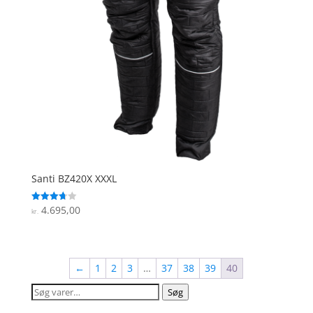
Santi BZ420X XXXL
4.695,00
Vurderet
kr.
3.7
ud af 5
←
1
2
3
…
37
38
39
40
Søg
Søg
efter: