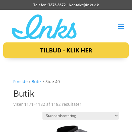
Telefon: 7876 8672 –
kontakt@inks.dk
TILBUD - KLIK HER
Forside
/
Butik
/ Side 40
Butik
Viser 1171–1182 af 1182 resultater