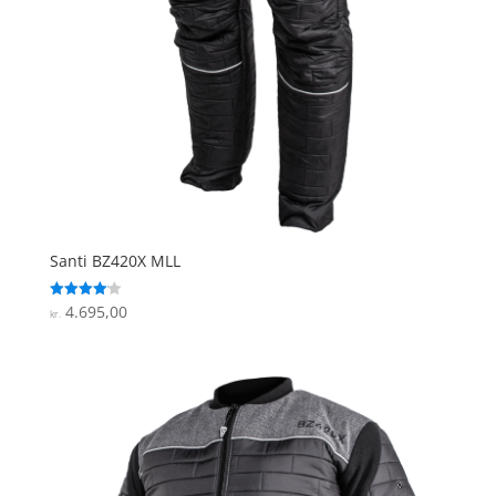
Santi BZ420X MLL
4.695,00
Vurderet
kr.
4.1
ud af 5