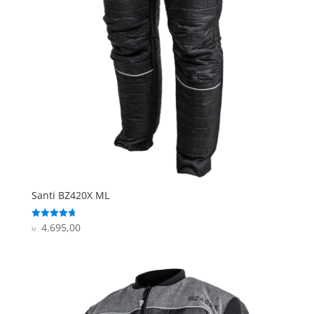
Santi BZ420X ML
4.695,00
Vurderet
kr.
4.7
ud af 5