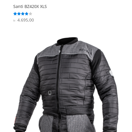
Santi BZ420X XLS
4.695,00
Vurderet
kr.
3.9
ud af 5