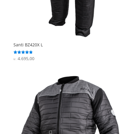
Santi BZ420X L
4.695,00
Vurderet
kr.
4.9
ud af 5