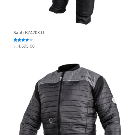
Santi BZ420X LL
4.695,00
Vurderet
kr.
3.9
ud af 5