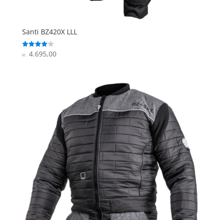
Santi BZ420X LLL
4.695,00
Vurderet
kr.
4.1
ud af 5