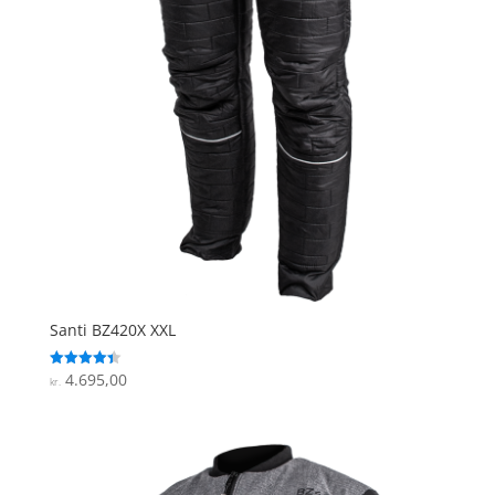
Santi BZ420X XXL
4.695,00
Vurderet
kr.
4.4
ud af 5