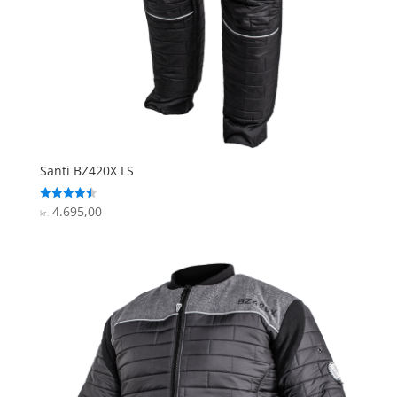
Santi BZ420X LS
4.695,00
Vurderet
kr.
4.5
ud af 5