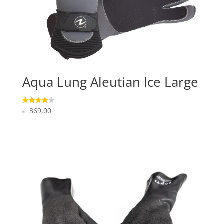
Aqua Lung Aleutian Ice Large
369,00
Vurderet
kr.
4.2
ud af 5