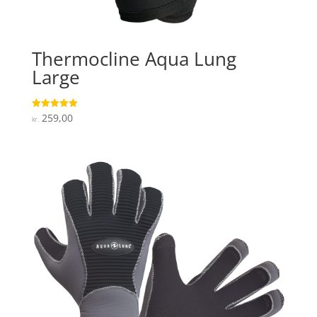
Thermocline Aqua Lung
Large
259,00
Vurderet
kr.
5
ud af 5