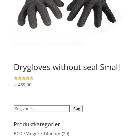
Drygloves without seal Small
489,00
Vurderet
kr.
4.5
ud af 5
Søg
Søg
efter:
Produktkategorier
BCD / Vinger / Tilbehør
(29)