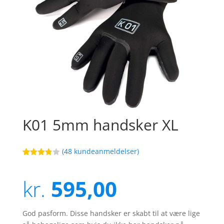
K01 5mm handsker XL
(
48
kundeanmeldelser)
Bedømt
58
som
3.8
ud af
kr.
595,00
5
baseret
på
kundebed
ømmels
God pasform. Disse handsker er skabt til at være lige
er